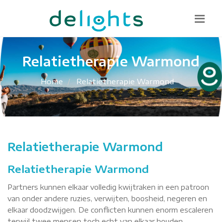
Bel mij terug
085 130 1482
info@delights.nu
Relatietherapie Warmond
Home
Relatietherapie Warmond
Relatietherapie Warmond
Relatietherapie Warmond
Partners kunnen elkaar volledig kwijtraken in een patroon
van onder andere ruzies, verwijten, boosheid, negeren en
elkaar doodzwijgen. De conflicten kunnen enorm escaleren
terwijl twee mensen toch echt van elkaar houden.