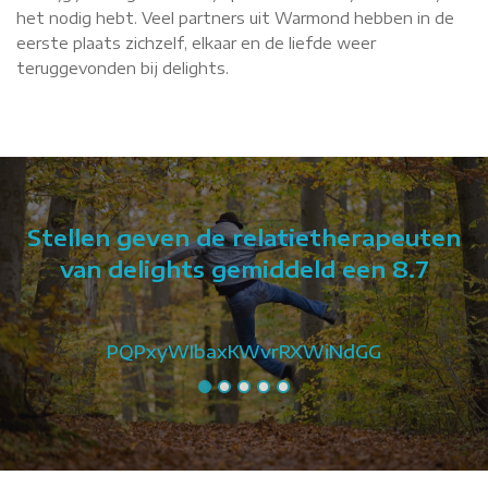
het nodig hebt. Veel partners uit Warmond hebben in de
eerste plaats zichzelf, elkaar en de liefde weer
teruggevonden bij delights.
Stellen geven de relatietherapeuten
van delights gemiddeld een 8.7
PQPxyWIbaxKWvrRXWiNdGG