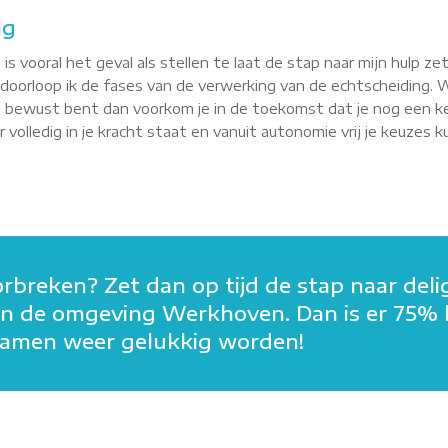
ng
 is vooral het geval als stellen te laat de stap naar mijn hulp zet
 doorloop ik de fases van de verwerking van de echtscheiding
it bewust bent dan voorkom je in de toekomst dat je nog een kee
eer volledig in je kracht staat en vanuit autonomie vrij je keuze
orbreken? Zet dan op tijd de stap naar deli
in in de omgeving Werkhoven. Dan is er 75%
n samen weer gelukkig worden!