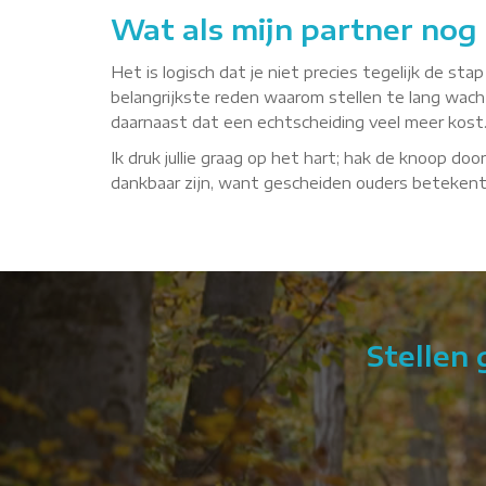
Wat als mijn partner nog 
Het is logisch dat je niet precies tegelijk de sta
belangrijkste reden waarom stellen te lang wacht
daarnaast dat een echtscheiding veel meer kost. Z
Ik druk jullie graag op het hart; hak de knoop door
dankbaar zijn, want gescheiden ouders betekent a
Stellen
ok hoe ik met bepaalde dingen om moet