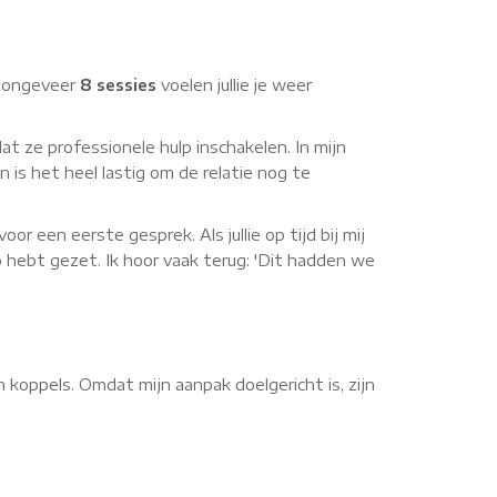
In ongeveer
8 sessies
voelen jullie je weer
dat ze professionele hulp inschakelen. In mijn
n is het heel lastig om de relatie nog te
 een eerste gesprek. Als jullie op tijd bij mij
ap hebt gezet. Ik hoor vaak terug: 'Dit hadden we
koppels. Omdat mijn aanpak doelgericht is, zijn