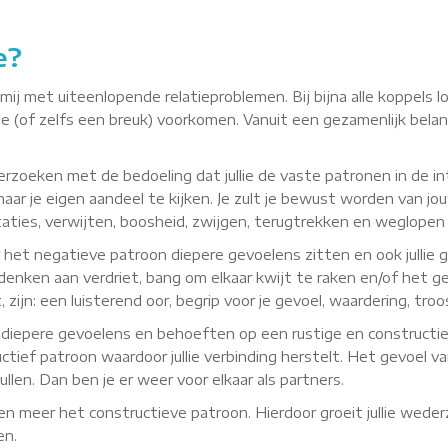
e?
j met uiteenlopende relatieproblemen. Bij bijna alle koppels l
e (of zelfs een breuk) voorkomen. Vanuit een gezamenlijk belang
rzoeken met de bedoeling dat jullie de vaste patronen in de int
naar je eigen aandeel te kijken. Je zult je bewust worden van 
irritaties, verwijten, boosheid, zwijgen, terugtrekken en weglopen
r het negatieve patroon diepere gevoelens zitten en ook jullie 
 denken aan verdriet, bang om elkaar kwijt te raken en/of het ge
zijn: een luisterend oor, begrip voor je gevoel, waardering, tro
llie diepere gevoelens en behoeften op een rustige en construc
ief patroon waardoor jullie verbinding herstelt. Het gevoel van 
len. Dan ben je er weer voor elkaar als partners.
en meer het constructieve patroon. Hierdoor groeit jullie wede
en.