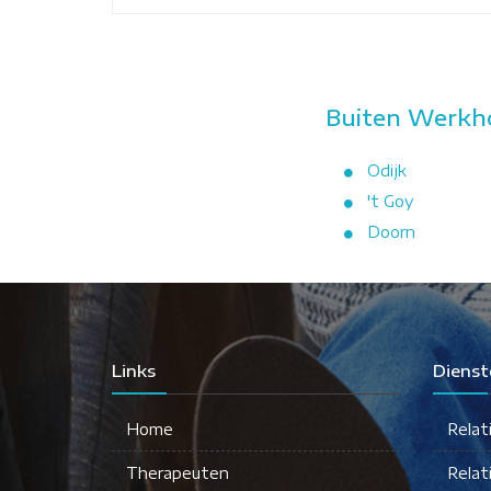
Buiten Werkho
Odijk
't Goy
Doorn
Links
Dienst
Home
Relat
Therapeuten
Relat