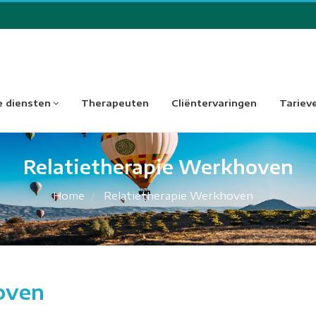
 diensten
Therapeuten
Cliëntervaringen
Tariev
Relatietherapie Werkhoven
Home
Relatietherapie Werkhoven
oven