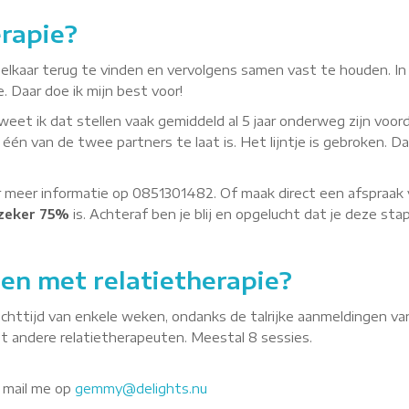
erapie?
in elkaar terug te vinden en vervolgens samen vast te houden. 
ie. Daar doe ik mijn best voor!
g weet ik dat stellen vaak gemiddeld al 5 jaar onderweg zijn voor
 één van de twee partners te laat is. Het lijntje is gebroken. Da
meer informatie op 0851301482. Of maak direct een afspraak voor
 zeker 75%
is. Achteraf ben je blij en opgelucht dat je deze st
en met relatietherapie?
httijd van enkele weken, ondanks de talrijke aanmeldingen van 
 met andere relatietherapeuten. Meestal 8 sessies.
 mail me op
gemmy@delights.nu