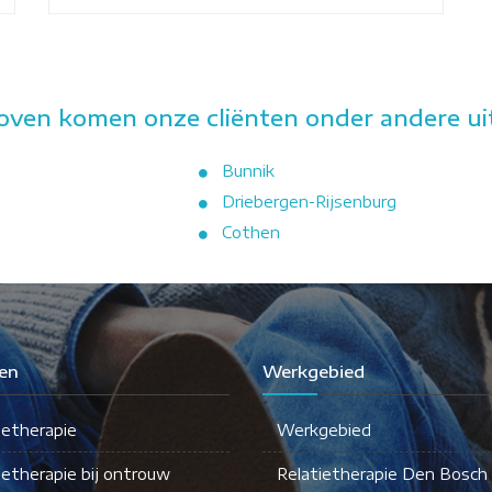
ven komen onze cliënten onder andere uit
Bunnik
Driebergen-Rijsenburg
Cothen
en
Werkgebied
ietherapie
Werkgebied
ietherapie bij ontrouw
Relatietherapie Den Bosch