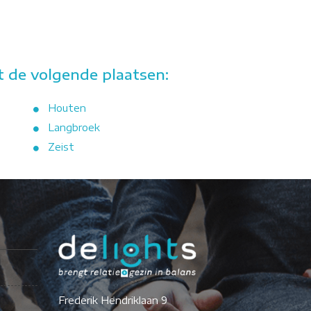
 de volgende plaatsen:
Houten
Langbroek
Zeist
Frederik Hendriklaan 9