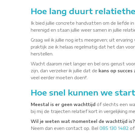
Hoe lang duurt relatieth
Ik bied jullie concrete handvatten om de liefde 
herenigd en staan jullie weer samen in jullie relat
Graag wil ik jullie nog iets meegeven; uit ervarin
praktijk zie ik helaas regelmatig dat het dan voor
herstellen.
Wacht daarom niet langer en bel ons gerust voor 
zijn, dan verzeker ik jullie dat de
kans op succes
veel eerder moeten doen!'.
Hoe snel kunnen we start
Meestal is er geen wachttijd
óf slechts een wac
bij mij de trajecten relatief kort in vergelijking
Wil je weten wat momenteel de wachttijd is?
Neem dan even contact op. Bel
085 130 1482
of