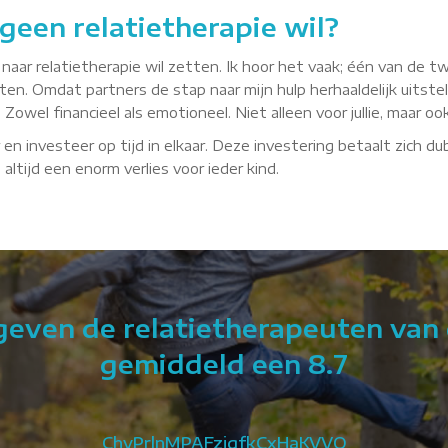
geen relatietherapie wil?
p naar relatietherapie wil zetten. Ik hoor het vaak; één van de tw
en. Omdat partners de stap naar mijn hulp herhaaldelijk uitste
owel financieel als emotioneel. Niet alleen voor jullie, maar oo
 en investeer op tijd in elkaar. Deze investering betaalt zich dubb
ltijd een enorm verlies voor ieder kind.
 geven de relatietherapeuten van 
gemiddeld een 8.7
ChyPrlnMPAFziqfkCxHaKVVO