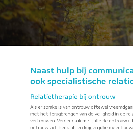
 rustiger en sterker!"
man - 25 jaar
Naast hulp bij communic
ook specialistische relat
Relatietherapie bij ontrouw
Als er sprake is van ontrouw oftewel vreemdgaan,
met het terugbrengen van de veiligheid in de re
vertrouwen. Verder ga ik met jullie de ontrouw u
ontrouw zich herhaalt en krijgen jullie meer houva