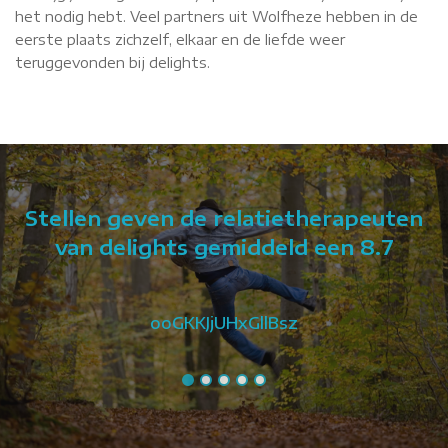
het nodig hebt. Veel partners uit Wolfheze hebben in de
eerste plaats zichzelf, elkaar en de liefde weer
teruggevonden bij delights.
Stellen geven de relatietherapeuten
van delights gemiddeld een 8.7
ooGKKJjUHxGllBsz