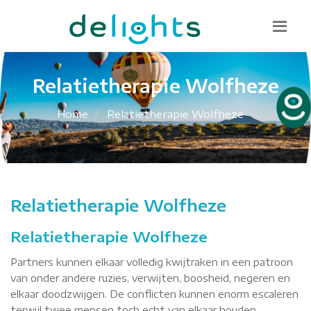
Bel mij terug
085 130 1482
info@delights.nu
Relatietherapie Wolfheze
Home
Relatietherapie Wolfheze
Relatietherapie Wolfheze
Relatietherapie Wolfheze
Partners kunnen elkaar volledig kwijtraken in een patroon
van onder andere ruzies, verwijten, boosheid, negeren en
elkaar doodzwijgen. De conflicten kunnen enorm escaleren
terwijl twee mensen toch echt van elkaar houden.