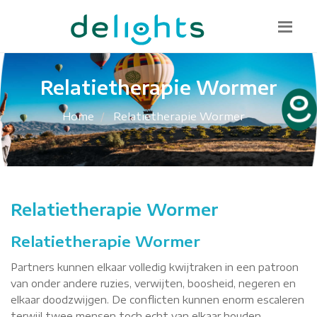
Bel mij terug
085 130 1482
info@delights.nu
Relatietherapie Wormer
Home
Relatietherapie Wormer
Relatietherapie Wormer
Relatietherapie Wormer
Partners kunnen elkaar volledig kwijtraken in een patroon
van onder andere ruzies, verwijten, boosheid, negeren en
elkaar doodzwijgen. De conflicten kunnen enorm escaleren
terwijl twee mensen toch echt van elkaar houden.