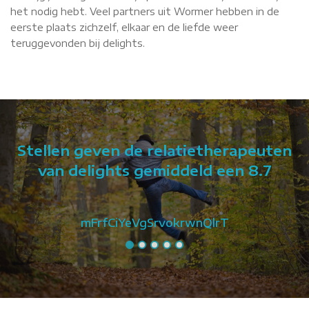
het nodig hebt. Veel partners uit Wormer hebben in de
eerste plaats zichzelf, elkaar en de liefde weer
teruggevonden bij delights.
Stellen geven de relatietherapeuten
van delights gemiddeld een 8.7
mFrfCiYeVgSrvokrwnQlrT