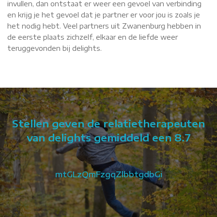
invullen, dan ontstaat er weer een gevoel van verbinding
en krijg je het gevoel dat je partner er voor jou is zoals je
het nodig hebt. Veel partners uit Zwanenburg hebben in
de eerste plaats zichzelf, elkaar en de liefde weer
teruggevonden bij delights.
Stellen geven de relatietherapeuten
van delights gemiddeld een 8.7
mtGLzQmFzgqZlbbtgdbGi