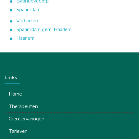
Badhoevedorp
Spaarndam
Vijfhuizen
Spaarndam gem. Haarlem
Haarlem
Links
Home
Therapeuten
Cliëntervaringen
Tarieven