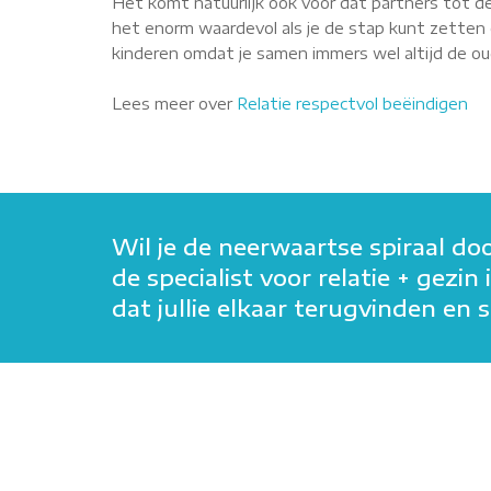
Het komt natuurlijk ook voor dat partners tot de
het enorm waardevol als je de stap kunt zetten o
kinderen omdat je samen immers wel altijd de oude
Lees meer over
Relatie respectvol beëindigen
Wil je de neerwaartse spiraal do
de specialist voor relatie + gezi
dat jullie elkaar terugvinden e