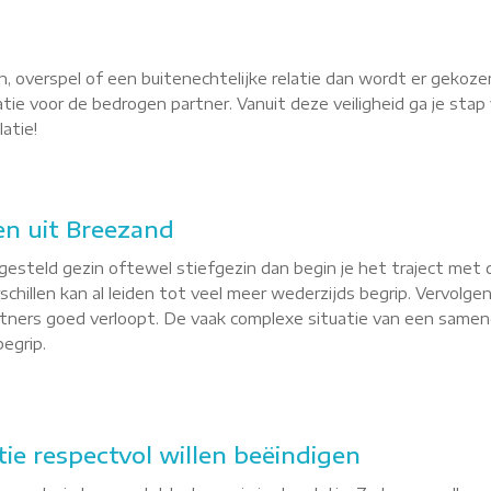
, overspel of een buitenechtelijke relatie dan wordt er gekoze
latie voor de bedrogen partner. Vanuit deze veiligheid ga je st
atie!
n uit Breezand
esteld gezin oftewel stiefgezin dan begin je het traject met 
hillen kan al leiden tot veel meer wederzijds begrip. Vervolgen
tners goed verloopt. De vaak complexe situatie van een sameng
egrip.
tie respectvol willen beëindigen