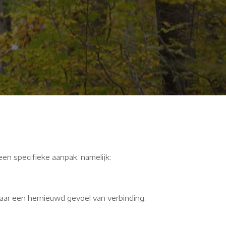
mtG
een specifieke aanpak, namelijk:
aar een hernieuwd gevoel van verbinding.