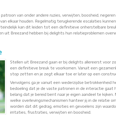
n patroon van onder andere ruzies, verwijten, boosheid, negere
van elkaar houden. Regelmatig terugkerende escalaties kunnen
teindelijk kan dit leiden tot een definitieve onherstelbare breu
llen uit Breezand hebben bij delights hun relatieproblemen ov
e
Stellen uit Breezand gaan er bij delights allereerst voor
een definitieve breuk te voorkomen. Vanuit een gezamenli
stop zetten en je zegt elkaar toe er later op een constr
Vervolgens ga je vanuit een wederzijdse betrokkenheid
bedoeling dat je de vaste patronen in de interactie gaat h
belang dat je bereid bent naar je eigen aandeel te kijken
welke overlevingsmechanismen hanteer jij in de relatie om 
worden dat dit gedrag, emoties en gevoelens zijn waardoor 
irritaties, frustraties, verwijten en boosheid.