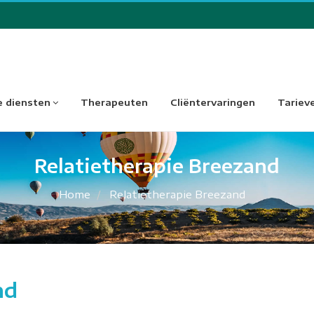
 diensten
Therapeuten
Cliëntervaringen
Tariev
Relatietherapie Breezand
Home
Relatietherapie Breezand
nd