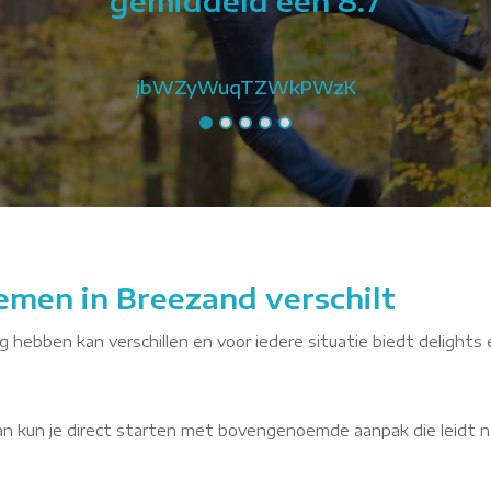
gemiddeld een 8.7
jbWZyWuqTZWkPWzK
emen in Breezand verschilt
g hebben kan verschillen en voor iedere situatie biedt delights 
dan kun je direct starten met bovengenoemde aanpak die leidt n