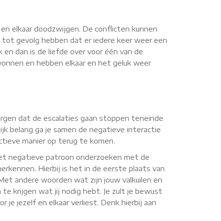
n en elkaar doodzwijgen. De conflicten kunnen
 tot gevolg hebben dat er iedere keer weer een
k en dan is de liefde over voor één van de
erwonnen en hebben elkaar en het geluk weer
 zorgen dat de escalaties gaan stoppen teneinde
jk belang ga je samen de negatieve interactie
uctieve manier op terug te komen.
 het negatieve patroon onderzoeken met de
erkennen. Hierbij is het in de eerste plaats van
. Met andere woorden wat zijn jouw valkuilen en
te krijgen wat jij nodig hebt. Je zult je bewust
je jezelf en elkaar verliest. Denk hierbij aan