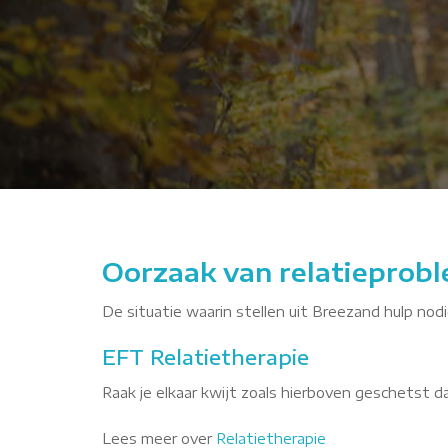
JryJA
Oorzaak van relatieprobl
De situatie waarin stellen uit Breezand hulp nodi
EFT Relatietherapie
Raak je elkaar kwijt zoals hierboven geschetst 
Lees meer over
Relatietherapie