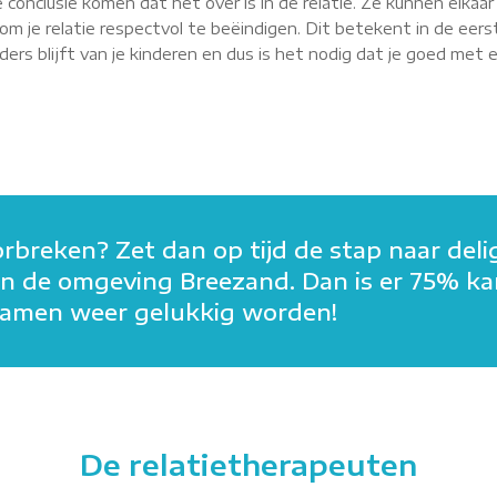
 conclusie komen dat het over is in de relatie. Ze kunnen elkaa
m je relatie respectvol te beëindigen. Dit betekent in de eerst
rs blijft van je kinderen en dus is het nodig dat je goed met elk
orbreken? Zet dan op tijd de stap naar deli
n in de omgeving Breezand. Dan is er 75% k
n samen weer gelukkig worden!
De relatietherapeuten