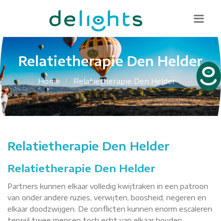
Bel mij terug
085 130 1482
info@delights.nu
Relatietherapie Den Helder
Home
Relatietherapie Den Helder
Relatietherapie Den Helder
Relatietherapie Den Helder
Partners kunnen elkaar volledig kwijtraken in een patroon
van onder andere ruzies, verwijten, boosheid, negeren en
elkaar doodzwijgen. De conflicten kunnen enorm escaleren
terwijl twee mensen toch echt van elkaar houden.