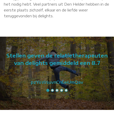
het nodig hebt. Veel partners uit Den Helder hebben in de
eerste plaats zichzelf, elkaar en de liefde weer
teruggevonden bij delights.
Stellen geven de relatietherapeuten
van delights gemiddeld een 8.7
pzYoWsuvnCnEeiUmQav