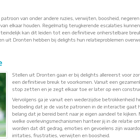
n patroon van onder andere ruzies, verwijten, boosheid, negere
van elkaar houden. Regelmatig terugkerende escalaties kunnen
teindelijk kan dit leiden tot een definitieve onherstelbare breu
llen uit Dronten hebben bij delights hun relatieproblemen ove
e
Stellen uit Dronten gaan er bij delights allereerst voor 
een definitieve breuk te voorkomen. Vanuit een gezamenli
stop zetten en je zegt elkaar toe er later op een constr
Vervolgens ga je vanuit een wederzijdse betrokkenheid
bedoeling dat je de vaste patronen in de interactie gaat h
belang dat je bereid bent naar je eigen aandeel te kijken
welke overlevingsmechanismen hanteer jij in de relatie om 
worden dat dit gedrag, emoties en gevoelens zijn waardoor 
irritaties, frustraties, verwijten en boosheid.