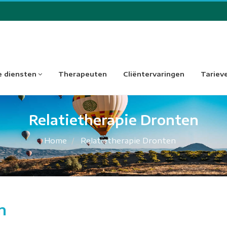
 diensten
Therapeuten
Cliëntervaringen
Tariev
Relatietherapie Dronten
Home
Relatietherapie Dronten
n