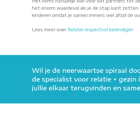
Het komt natuurlijk ook voor dat partners tot de
het enorm waardevol als je de stap kunt zetten o
kinderen omdat je samen immers wel altijd de oude
Lees meer over
Relatie respectvol beëindigen
Wil je de neerwaartse spiraal do
de specialist voor relatie + gezi
jullie elkaar terugvinden en sa