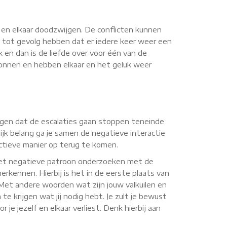
n en elkaar doodzwijgen. De conflicten kunnen
 tot gevolg hebben dat er iedere keer weer een
k en dan is de liefde over voor één van de
rwonnen en hebben elkaar en het geluk weer
zorgen dat de escalaties gaan stoppen teneinde
jk belang ga je samen de negatieve interactie
uctieve manier op terug te komen.
 het negatieve patroon onderzoeken met de
erkennen. Hierbij is het in de eerste plaats van
. Met andere woorden wat zijn jouw valkuilen en
te krijgen wat jij nodig hebt. Je zult je bewust
je jezelf en elkaar verliest. Denk hierbij aan