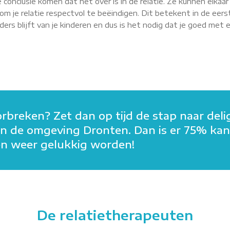
 conclusie komen dat het over is in de relatie. Ze kunnen elkaa
m je relatie respectvol te beëindigen. Dit betekent in de eerst
rs blijft van je kinderen en dus is het nodig dat je goed met elk
orbreken? Zet dan op tijd de stap naar deli
n in de omgeving Dronten. Dan is er 75% ka
men weer gelukkig worden!
De relatietherapeuten