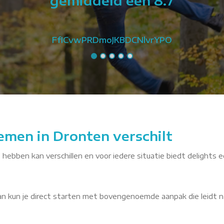
gemiddeld een 8.7
FfICvwPRDmoJKBDCNlvrYPO
emen in Dronten verschilt
 hebben kan verschillen en voor iedere situatie biedt delights e
dan kun je direct starten met bovengenoemde aanpak die leidt n