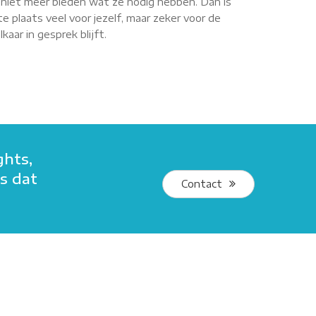
r niet meer bieden wat ze nodig hebben. Dan is
e plaats veel voor jezelf, maar zeker voor de
aar in gesprek blijft.
ghts,
ns dat
Contact