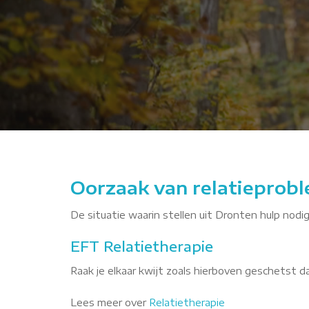
QAo
Oorzaak van relatieprobl
De situatie waarin stellen uit Dronten hulp nodig
EFT Relatietherapie
Raak je elkaar kwijt zoals hierboven geschetst 
Lees meer over
Relatietherapie