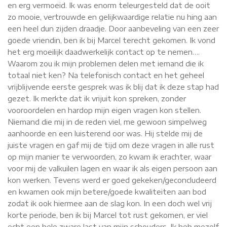
en erg vermoeid. Ik was enorm teleurgesteld dat de ooit
zo mooie, vertrouwde en gelijkwaardige relatie nu hing aan
een heel dun zijden draadje. Door aanbeveling van een zeer
goede vriendin, ben ik bij Marcel terecht gekomen. Ik vond
het erg moeilijk daadwerkelijk contact op te nemen….
Waarom zou ik mijn problemen delen met iemand die ik
totaal niet ken? Na telefonisch contact en het geheel
vrijblijvende eerste gesprek was ik blij dat ik deze stap had
gezet. Ik merkte dat ik vrijuit kon spreken, zonder
vooroordelen en hardop mijn eigen vragen kon stellen.
Niemand die mij in de reden viel, me gewoon simpelweg
aanhoorde en een luisterend oor was. Hij stelde mij de
juiste vragen en gaf mij de tijd om deze vragen in alle rust
op mijn manier te verwoorden, zo kwam ik erachter, waar
voor mij de valkuilen lagen en waar ik als eigen persoon aan
kon werken. Tevens werd er goed gekeken/geconcludeerd
en kwamen ook mijn betere/goede kwaliteiten aan bod
zodat ik ook hiermee aan de slag kon. In een doch wel vrij
korte periode, ben ik bij Marcel tot rust gekomen, er viel
echt een hele zware last van mijn schouders. Ik heb mezelf