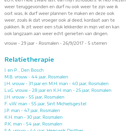
weer teruggevonden en durf nu ook weer te zijn wie ik
ooit was, ik durf weer plannen te maken en deze ook
weer, zoals ik dat vroeger ook al deed, kordaat aan te
pakken. Ik zit weer een stuk lekkerder in mijn vel en kan
ook langzaam aan weer echt genieten van dingen.
vrouw - 29 jaar - Rosmalen -
26/9/2017
-
5
sterren
Relatietherapie
I. en P. , Den Bosch
M.B. vrouw - 44 jaar, Rosmalen
J.H. vrouw - 31 jaar en M.H. man - 40 jaar, Rosmalen
L.v.G. vrouw - 28 jaar en K.H. man - 25 jaar, Rosmalen
J.H. vrouw - 55 jaar, Rosmalen
F. v.W. man - 55 jaar, Sint Michielsgestel
J.P. man - 47 jaar, Rosmalen
K.H. man - 30 jaar, Rosmalen
P.K. man - 54 jaar, Rosmalen
S.A. vrouw - 44 jaar, Heeswijk Dinther