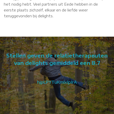
het nodig hebt. Veel partners uit Eede hebben in de
eerste plaats zichzelf, elkaar en de liefde weer
teruggevonden bij delights.
Stellen geven de relatietherapeuten
van delights gemiddeld een 8.7
ie
hjpLPYTuKmlxIpIrA
an