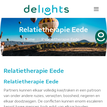
Bel mij terug
085 130 1482
info@delights.nu
Relatietherapie Eede
Home
Relatietherapie Eede
Relatietherapie Eede
Relatietherapie Eede
Partners kunnen elkaar volledig kwijtraken in een patroon
van onder andere ruzies, verwijten, boosheid, negeren en
elkaar doodzwijgen. De conflicten kunnen enorm escaleren
terwijl twee mensen toch echt van elkaar houden.