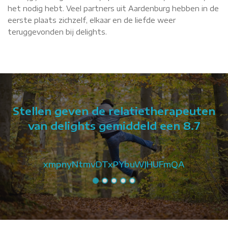
het nodig hebt. Veel partners uit Aardenburg hebben in de
eerste plaats zichzelf, elkaar en de liefde weer
teruggevonden bij delights.
Stellen geven de relatietherapeuten
van delights gemiddeld een 8.7
xmpnyNtmvDTxPYbuWJHUFmQA