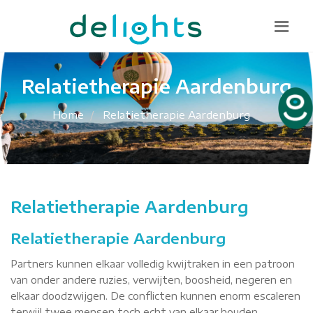
Bel mij terug
085 130 1482
info@delights.nu
Relatietherapie Aardenburg
Home
Relatietherapie Aardenburg
Relatietherapie Aardenburg
Relatietherapie Aardenburg
Partners kunnen elkaar volledig kwijtraken in een patroon
van onder andere ruzies, verwijten, boosheid, negeren en
elkaar doodzwijgen. De conflicten kunnen enorm escaleren
terwijl twee mensen toch echt van elkaar houden.