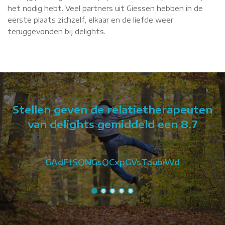
het nodig hebt. Veel partners uit Giessen hebben in de
eerste plaats zichzelf, elkaar en de liefde weer
teruggevonden bij delights.
Stellen geven de relatietherapeuten
van delights gemiddeld een 8.7
GAdFtSQNGsQCxpGVsTaubiWd