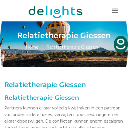
Bel mij terug
085 130 1482
info@delights.nu
Relatietherapie Giessen
Home
Relatietherapie Giessen
Relatietherapie Giessen
Relatietherapie Giessen
Partners kunnen elkaar volledig kwijtraken in een patroon
van onder andere ruzies, verwijten, boosheid, negeren en
elkaar doodzwijgen. De conflicten kunnen enorm escaleren
terwijl twee mensen toch echt van elkaar houden.