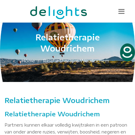
Bel mij terug
085 130 1482
info@delights.nu
Relatietherapie
Woudrichem
Home
Relatietherapie Woudrichem
Relatietherapie Woudrichem
Relatietherapie Woudrichem
Partners kunnen elkaar volledig kwijtraken in een patroon
van onder andere ruzies, verwijten, boosheid, negeren en