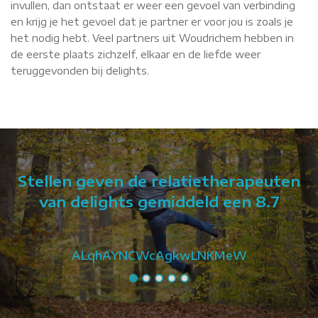
invullen, dan ontstaat er weer een gevoel van verbinding
en krijg je het gevoel dat je partner er voor jou is zoals je
het nodig hebt. Veel partners uit Woudrichem hebben in
de eerste plaats zichzelf, elkaar en de liefde weer
teruggevonden bij delights.
Stellen geven de relatietherapeuten
van delights gemiddeld een 8.7
ALqhAYNCWcAgkwLNKMeW