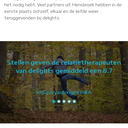
het nodig hebt. Veel partners uit Hensbroek hebben in de
eerste plaats zichzelf, elkaar en de liefde weer
teruggevonden bij delights.
Stellen geven de relatietherapeuten
van delights gemiddeld een 8.7
jvrjGpIvyaqbxigjHrJmEA