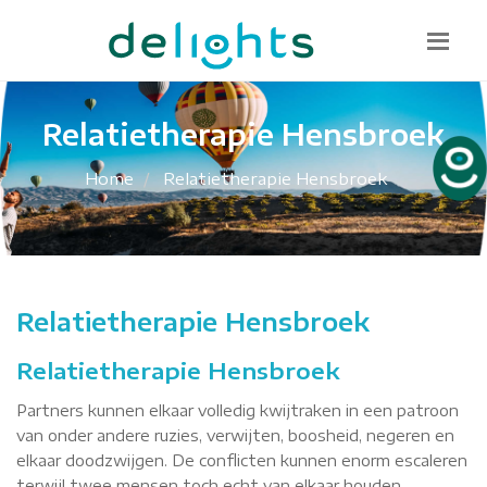
Bel mij terug
085 130 1482
info@delights.nu
Relatietherapie Hensbroek
Home
Relatietherapie Hensbroek
Relatietherapie Hensbroek
Relatietherapie Hensbroek
Partners kunnen elkaar volledig kwijtraken in een patroon
van onder andere ruzies, verwijten, boosheid, negeren en
elkaar doodzwijgen. De conflicten kunnen enorm escaleren
terwijl twee mensen toch echt van elkaar houden.