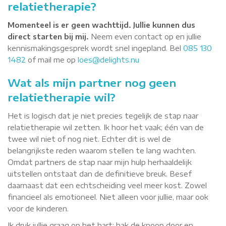
relatietherapie?
Momenteel is er geen wachttijd.
Jullie kunnen dus
direct starten bij mij.
Neem even contact op en jullie
kennismakingsgesprek wordt snel ingepland. Bel
085 130
1482
of mail me op
loes@delights.nu
Wat als mijn partner nog geen
relatietherapie wil?
Het is logisch dat je niet precies tegelijk de stap naar
relatietherapie wil zetten. Ik hoor het vaak; één van de
twee wil niet of nog niet. Echter dit is wel de
belangrijkste reden waarom stellen te lang wachten.
Omdat partners de stap naar mijn hulp herhaaldelijk
uitstellen ontstaat dan de definitieve breuk. Besef
daarnaast dat een echtscheiding veel meer kost. Zowel
financieel als emotioneel. Niet alleen voor jullie, maar ook
voor de kinderen.
Ik druk jullie graag op het hart; hak de knoop door en