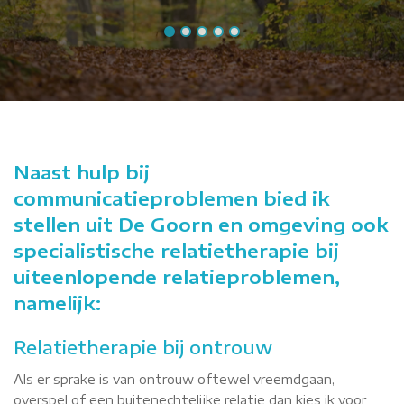
Naast hulp bij
communicatieproblemen bied ik
stellen uit De Goorn en omgeving ook
specialistische relatietherapie bij
uiteenlopende relatieproblemen,
namelijk:
Relatietherapie bij ontrouw
Als er sprake is van ontrouw oftewel vreemdgaan,
overspel of een buitenechtelijke relatie dan kies ik voor