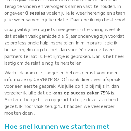
terug te vinden en vervolgens samen vast te houden. In
ongeveer
8 sessies
voelen jullie je weer herenigd en staan
jullie weer samen in jullie relatie. Daar doe ik mijn best voor!
Graag wil ik jullie nog iets meegeven; uit ervaring weet ik
dat stellen vaak gemiddeld al 5 jaar onderweg zijn voordat
ze professionele hulp inschakelen. In mijn praktijk zie ik
helaas regelmatig dat het dan voor één van de twee
partners te laat is. Het lijntje is gebroken. Dan is het heel
lastig om de relatie nog te herstellen.
Wacht daarom niet langer en bel ons gerust voor meer
informatie op 0851301482. Of maak direct een afspraak
voor een eerste gesprek. Als jullie op tijd bij mij zijn, dan
verzeker ik jullie dat de
kans op succes zeker 75%
is.
Achteraf ben je blij en opgelucht dat je deze stap hebt
gezet. Ik hoor vaak terug: 'Dit hadden we veel eerder
moeten doen!'.
Hoe snel kunnen we starten met