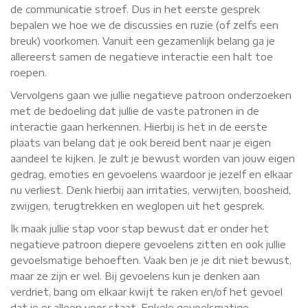
de communicatie stroef. Dus in het eerste gesprek
bepalen we hoe we de discussies en ruzie (of zelfs een
breuk) voorkomen. Vanuit een gezamenlijk belang ga je
allereerst samen de negatieve interactie een halt toe
roepen.
Vervolgens gaan we jullie negatieve patroon onderzoeken
met de bedoeling dat jullie de vaste patronen in de
interactie gaan herkennen. Hierbij is het in de eerste
plaats van belang dat je ook bereid bent naar je eigen
aandeel te kijken. Je zult je bewust worden van jouw eigen
gedrag, emoties en gevoelens waardoor je jezelf en elkaar
nu verliest. Denk hierbij aan irritaties, verwijten, boosheid,
zwijgen, terugtrekken en weglopen uit het gesprek.
Ik maak jullie stap voor stap bewust dat er onder het
negatieve patroon diepere gevoelens zitten en ook jullie
gevoelsmatige behoeften. Vaak ben je je dit niet bewust,
maar ze zijn er wel. Bij gevoelens kun je denken aan
verdriet, bang om elkaar kwijt te raken en/of het gevoel
dat je er alleen voor staat. Enkele gevoelsmatige