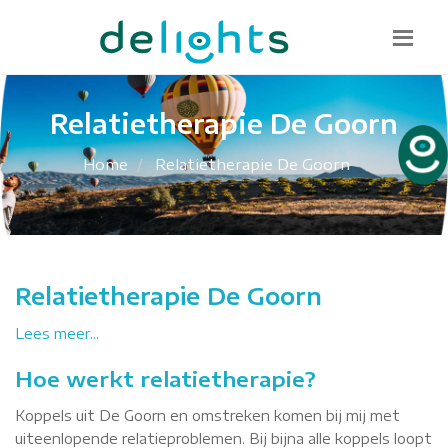
Bel mij terug
085 130 1482
info@delights.nu
Relatietherapie De Goorn
Home
Relatietherapie De Goorn
Relatietherapie De Goorn
Lees meer...
Hoe werkt relatietherapie?
Koppels uit De Goorn en omstreken komen bij mij met
uiteenlopende relatieproblemen. Bij bijna alle koppels loopt