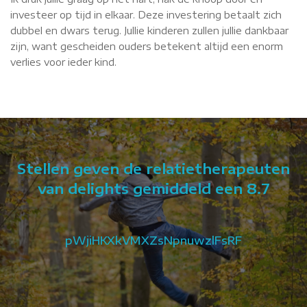
investeer op tijd in elkaar. Deze investering betaalt zich
dubbel en dwars terug. Jullie kinderen zullen jullie dankbaar
zijn, want gescheiden ouders betekent altijd een enorm
verlies voor ieder kind.
Stellen geven de relatietherapeuten
van delights gemiddeld een 8.7
pWjiHKXkVMXZsNpnuwzlFsRF