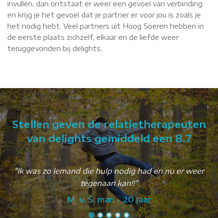
invullen, dan ontstaat er weer een gevoel van verbinding
en krijg je het gevoel dat je partner er voor jou is zoals je
het nodig hebt. Veel partners uit Hoog Soeren hebben in
de eerste plaats zichzelf, elkaar en de liefde weer
teruggevonden bij delights.
Stellen geven de relatietherapeuten
van delights gemiddeld een 8.7
"Ik was zo iemand die hulp nodig had en nu er weer
tegenaan kan!!"
M. v. S. man - 20 jaar