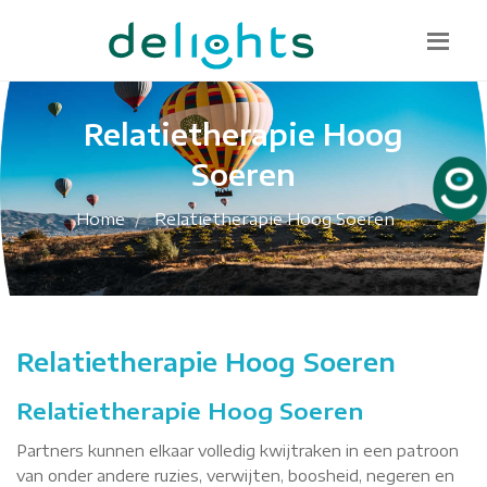
Bel mij terug
085 130 1482
info@delights.nu
Relatietherapie Hoog
Soeren
Home
Relatietherapie Hoog Soeren
Relatietherapie Hoog Soeren
Relatietherapie Hoog Soeren
Partners kunnen elkaar volledig kwijtraken in een patroon
van onder andere ruzies, verwijten, boosheid, negeren en