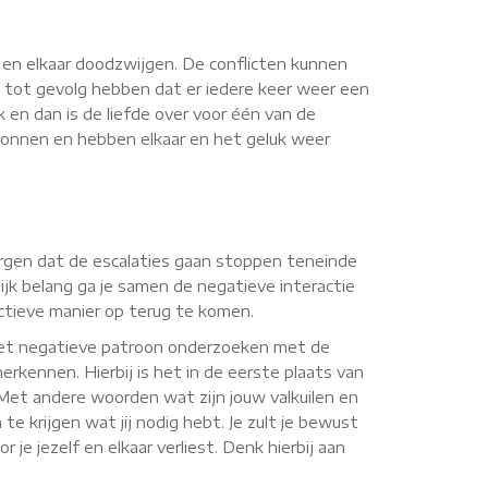
n en elkaar doodzwijgen. De conflicten kunnen
 tot gevolg hebben dat er iedere keer weer een
k en dan is de liefde over voor één van de
rwonnen en hebben elkaar en het geluk weer
 zorgen dat de escalaties gaan stoppen teneinde
jk belang ga je samen de negatieve interactie
uctieve manier op terug te komen.
 het negatieve patroon onderzoeken met de
erkennen. Hierbij is het in de eerste plaats van
. Met andere woorden wat zijn jouw valkuilen en
te krijgen wat jij nodig hebt. Je zult je bewust
je jezelf en elkaar verliest. Denk hierbij aan