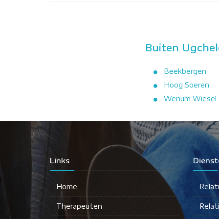
Buiten Ugchel
Beekbergen
Hoog Soeren
Wenum Wiesel
Links
Dienst
Home
Relat
Therapeuten
Relat