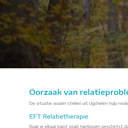
 met interpersoonlijke relaties"
Oorzaak van relatieprobl
De situatie waarin stellen uit Ugchelen hulp nodi
EFT Relatietherapie
Raak je elkaar kwijt zoals hierboven geschetst 