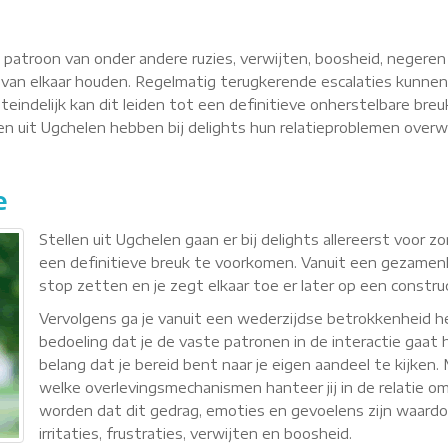
n patroon van onder andere ruzies, verwijten, boosheid, negere
van elkaar houden. Regelmatig terugkerende escalaties kunnen
teindelijk kan dit leiden tot een definitieve onherstelbare breu
llen uit Ugchelen hebben bij delights hun relatieproblemen ove
e
Stellen uit Ugchelen gaan er bij delights allereerst voor
een definitieve breuk te voorkomen. Vanuit een gezamenli
stop zetten en je zegt elkaar toe er later op een constr
Vervolgens ga je vanuit een wederzijdse betrokkenheid
bedoeling dat je de vaste patronen in de interactie gaat h
belang dat je bereid bent naar je eigen aandeel te kijken
welke overlevingsmechanismen hanteer jij in de relatie om 
worden dat dit gedrag, emoties en gevoelens zijn waardoor 
irritaties, frustraties, verwijten en boosheid.