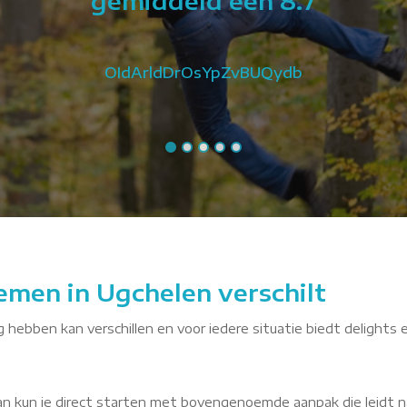
gemiddeld een 8.7
OIdArldDrOsYpZvBUQydb
emen in Ugchelen verschilt
g hebben kan verschillen en voor iedere situatie biedt delights 
dan kun je direct starten met bovengenoemde aanpak die leidt n