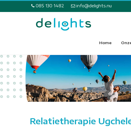
085 130 1482
info@delights.nu
Home
Onze
Relatietherapie Ugchel