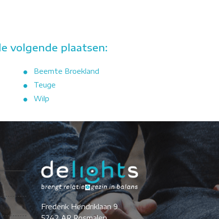
e volgende plaatsen:
Beemte Broekland
Teuge
Wilp
Frederik Hendriklaan 9
5242 AR Rosmalen