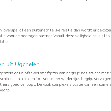
, overspel of een buitenechtelijke relatie dan wordt er gekoze
latie voor de bedrogen partner. Vanuit deze veiligheid ga je st
atie!
n uit Ugchelen
esteld gezin oftewel stiefgezin dan begin je het traject met 
hillen kan al leiden tot veel meer wederzijds begrip. Vervolgen
ners goed verloopt. De vaak complexe situatie van een samenge
egrip.