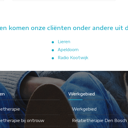
en komen onze cliënten onder andere uit d
Lieren
Apeldoorn
Radio Kootwijk
en
Werkgebied
ietherapie
Werkgebied
ietherapie bij ontrouw
Relatietherapie Den Bosch