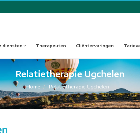
 diensten
Therapeuten
Cliëntervaringen
Tariev
Relatietherapie Ugchelen
Home
Relatietherapie Ugchelen
en