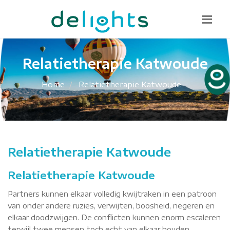
Bel mij terug
085 130 1482
info@delights.nu
Relatietherapie Katwoude
Home
Relatietherapie Katwoude
Relatietherapie Katwoude
Relatietherapie Katwoude
Partners kunnen elkaar volledig kwijtraken in een patroon
van onder andere ruzies, verwijten, boosheid, negeren en
elkaar doodzwijgen. De conflicten kunnen enorm escaleren
terwijl twee mensen toch echt van elkaar houden.