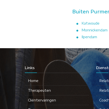
Buiten Purmer
Katwoude
Monnickendam
Ilpendam
Links
Dienst
Home
Relat
Therapeuten
Relat
Cliëntervaringen
Coach