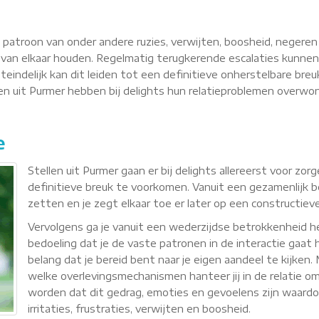
n patroon van onder andere ruzies, verwijten, boosheid, negere
van elkaar houden. Regelmatig terugkerende escalaties kunnen
teindelijk kan dit leiden tot een definitieve onherstelbare breu
llen uit Purmer hebben bij delights hun relatieproblemen overw
e
Stellen uit Purmer gaan er bij delights allereerst voor z
definitieve breuk te voorkomen. Vanuit een gezamenlijk b
zetten en je zegt elkaar toe er later op een constructie
Vervolgens ga je vanuit een wederzijdse betrokkenheid
bedoeling dat je de vaste patronen in de interactie gaat h
belang dat je bereid bent naar je eigen aandeel te kijken
welke overlevingsmechanismen hanteer jij in de relatie om 
worden dat dit gedrag, emoties en gevoelens zijn waardoor 
irritaties, frustraties, verwijten en boosheid.