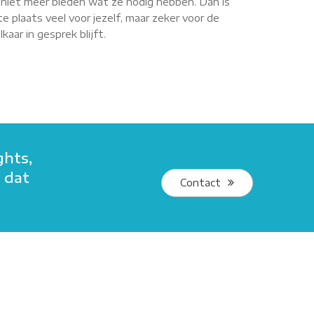
r niet meer bieden wat ze nodig hebben. Dan is
e plaats veel voor jezelf, maar zeker voor de
aar in gesprek blijft.
ghts,
s dat
Contact