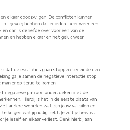
n en elkaar doodzwijgen. De conflicten kunnen
 tot gevolg hebben dat er iedere keer weer een
k en dan is de liefde over voor één van de
onnen en hebben elkaar en het geluk weer
orgen dat de escalaties gaan stoppen teneinde een
elang ga je samen de negatieve interactie stop
ve manier op terug te komen.
 het negatieve patroon onderzoeken met de
erkennen. Hierbij is het in de eerste plaats van
. Met andere woorden wat zijn jouw valkuilen en
te krijgen wat jij nodig hebt. Je zult je bewust
je jezelf en elkaar verliest. Denk hierbij aan