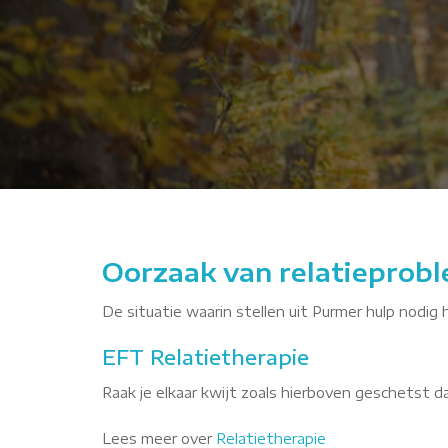
aIgd
Oorzaak van relatieprobl
De situatie waarin stellen uit Purmer hulp nodig 
EFT Relatietherapie
Raak je elkaar kwijt zoals hierboven geschetst 
Lees meer over
Relatietherapie