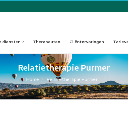
 diensten
Therapeuten
Cliëntervaringen
Tariev
Relatietherapie Purmer
Home
Relatietherapie Purmer