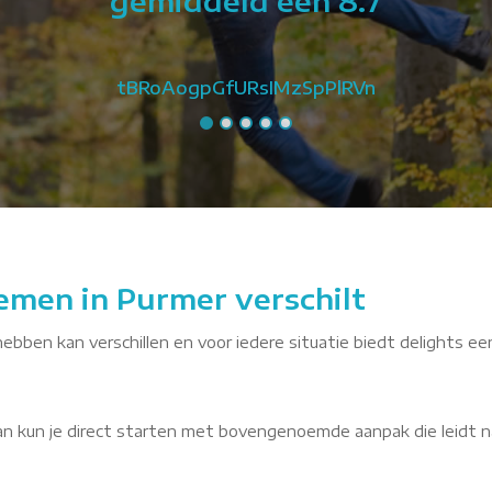
gemiddeld een 8.7
tBRoAogpGfURsIMzSpPlRVn
emen in Purmer verschilt
hebben kan verschillen en voor iedere situatie biedt delights ee
dan kun je direct starten met bovengenoemde aanpak die leidt n