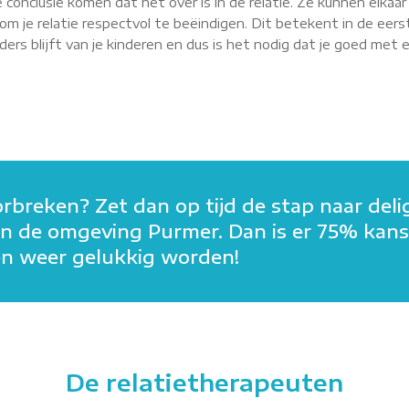
 conclusie komen dat het over is in de relatie. Ze kunnen elkaa
m je relatie respectvol te beëindigen. Dit betekent in de eerst
rs blijft van je kinderen en dus is het nodig dat je goed met elk
orbreken? Zet dan op tijd de stap naar deli
n in de omgeving Purmer. Dan is er 75% kan
men weer gelukkig worden!
De relatietherapeuten