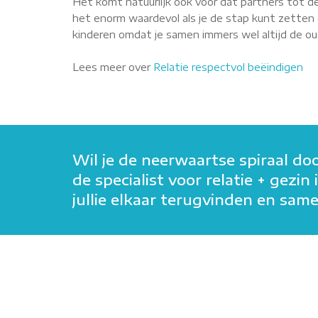
Het komt natuurlijk ook voor dat partners tot de
het enorm waardevol als je de stap kunt zetten o
kinderen omdat je samen immers wel altijd de oude
Lees meer over
Relatie respectvol beëindigen
Wil je de neerwaartse spiraal do
de specialist voor relatie + gezi
jullie elkaar terugvinden en sa