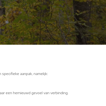
Fvg
n specifieke aanpak, namelijk:
aar een hernieuwd gevoel van verbinding.