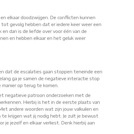
n en elkaar doodzwijgen. De conflicten kunnen
 tot gevolg hebben dat er iedere keer weer een
k en dan is de liefde over voor één van de
onnen en hebben elkaar en het geluk weer
orgen dat de escalaties gaan stoppen teneinde een
elang ga je samen de negatieve interactie stop
ve manier op terug te komen.
 het negatieve patroon onderzoeken met de
erkennen. Hierbij is het in de eerste plaats van
. Met andere woorden wat zijn jouw valkuilen en
te krijgen wat jij nodig hebt. Je zult je bewust
je jezelf en elkaar verliest. Denk hierbij aan