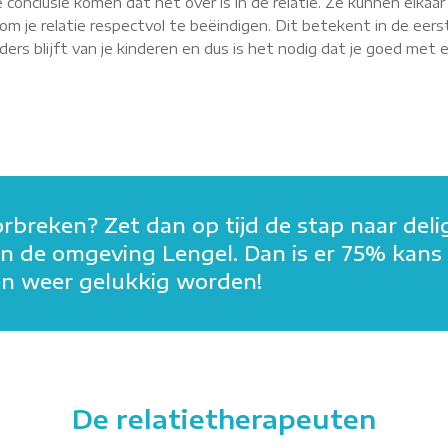
 conclusie komen dat het over is in de relatie. Ze kunnen elkaa
m je relatie respectvol te beëindigen. Dit betekent in de eerst
rs blijft van je kinderen en dus is het nodig dat je goed met elk
orbreken? Zet dan op tijd de stap naar deli
n in de omgeving Lengel. Dan is er 75% kans
men weer gelukkig worden!
De relatietherapeuten