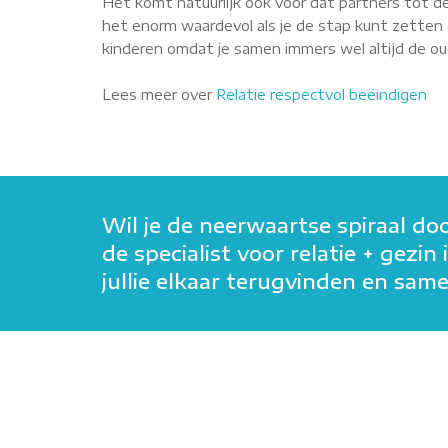
Het komt natuurlijk ook voor dat partners tot de
het enorm waardevol als je de stap kunt zetten o
kinderen omdat je samen immers wel altijd de oude
Lees meer over
Relatie respectvol beëindigen
Wil je de neerwaartse spiraal do
de specialist voor relatie + gezi
jullie elkaar terugvinden en sa