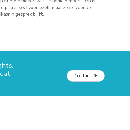
r niet meer bieden wat ze nodig hebben. Dan is
e plaats veel voor jezelf, maar zeker voor de
aar in gesprek blijft.
ghts,
 dat
Contact