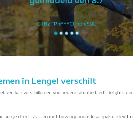
gemiddeld een 8.7
CIfBzTPhFYFCIfhpleSUL
emen in Lengel verschilt
hebben kan verschillen en voor iedere situatie biedt delights een
dan kun je direct starten met bovengenoemde aanpak die leidt n