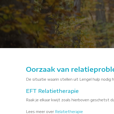
zqH
Oorzaak van relatieprobl
De situatie waarin stellen uit Lengel hulp nodig 
EFT Relatietherapie
Raak je elkaar kwijt zoals hierboven geschetst 
Lees meer over
Relatietherapie