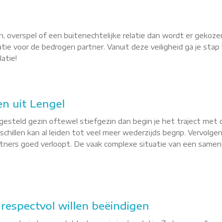
, overspel of een buitenechtelijke relatie dan wordt er gekoze
latie voor de bedrogen partner. Vanuit deze veiligheid ga je st
atie!
n uit Lengel
esteld gezin oftewel stiefgezin dan begin je het traject met 
hillen kan al leiden tot veel meer wederzijds begrip. Vervolgen
ners goed verloopt. De vaak complexe situatie van een sameng
e respectvol willen beëindigen