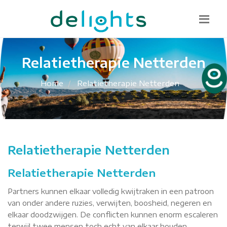
Bel mij terug
085 130 1482
info@delights.nu
Relatietherapie Netterden
Home
Relatietherapie Netterden
Relatietherapie Netterden
Relatietherapie Netterden
Partners kunnen elkaar volledig kwijtraken in een patroon
van onder andere ruzies, verwijten, boosheid, negeren en
elkaar doodzwijgen. De conflicten kunnen enorm escaleren
terwijl twee mensen toch echt van elkaar houden.