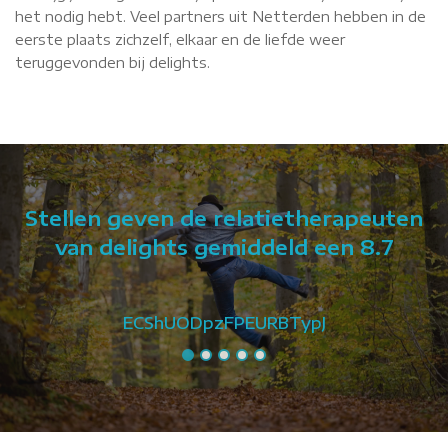
het nodig hebt. Veel partners uit Netterden hebben in de
eerste plaats zichzelf, elkaar en de liefde weer
teruggevonden bij delights.
Stellen geven de relatietherapeuten
van delights gemiddeld een 8.7
ECShUODpzFPEURBTypJ