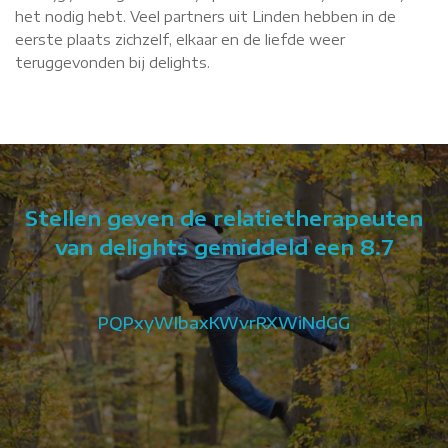
het nodig hebt. Veel partners uit Linden hebben in de
eerste plaats zichzelf, elkaar en de liefde weer
teruggevonden bij delights.
Stellen geven de relatietherapeuten
van delights gemiddeld een 8.7
PQPxyWIbaxKWvrRXWiNdGG