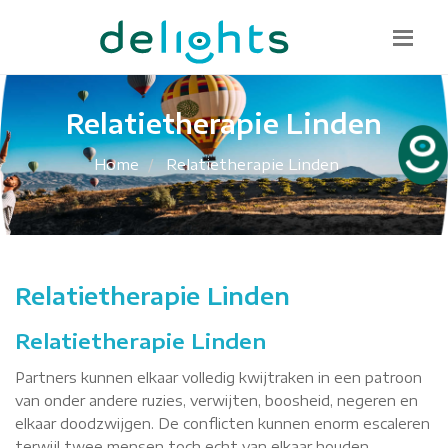
Bel mij terug
085 130 1482
info@delights.nu
Relatietherapie Linden
Home
Relatietherapie Linden
Relatietherapie Linden
Relatietherapie Linden
Partners kunnen elkaar volledig kwijtraken in een patroon
van onder andere ruzies, verwijten, boosheid, negeren en
elkaar doodzwijgen. De conflicten kunnen enorm escaleren
terwijl twee mensen toch echt van elkaar houden.