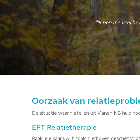
"Ik ben me veel be
Oorzaak van relatieprobl
De situatie waarin stellen uit Vianen NB hulp nod
EFT Relatietherapie
Raak je elkaar kwijt zoals hierboven geschetst 