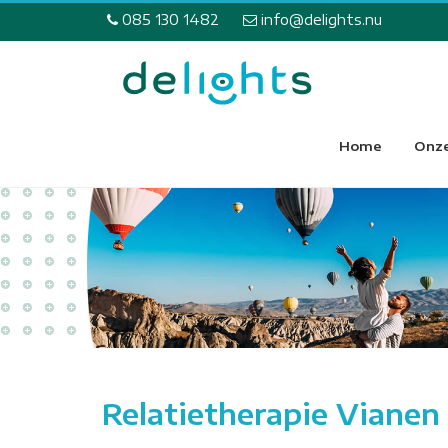
085 130 1482
info@delights.nu
Home
Onze
Relatietherapie Vianen