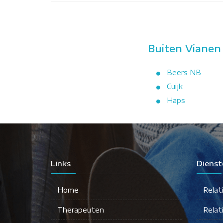
Buiten Vianen
Beers NB
Cuijk
Haps
Links
Dienst
Home
Relat
Therapeuten
Relat