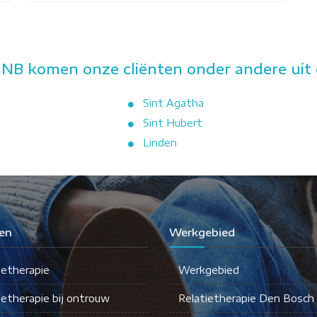
 NB komen onze cliënten onder andere uit 
Sint Agatha
Sint Hubert
Linden
en
Werkgebied
ietherapie
Werkgebied
ietherapie bij ontrouw
Relatietherapie Den Bosch