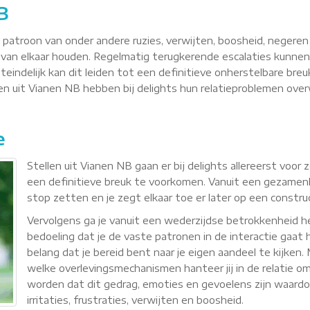
B
n patroon van onder andere ruzies, verwijten, boosheid, negere
van elkaar houden. Regelmatig terugkerende escalaties kunnen
teindelijk kan dit leiden tot een definitieve onherstelbare breu
llen uit Vianen NB hebben bij delights hun relatieproblemen ov
e
Stellen uit Vianen NB gaan er bij delights allereerst voo
een definitieve breuk te voorkomen. Vanuit een gezamenli
stop zetten en je zegt elkaar toe er later op een constr
Vervolgens ga je vanuit een wederzijdse betrokkenheid
bedoeling dat je de vaste patronen in de interactie gaat h
belang dat je bereid bent naar je eigen aandeel te kijken
welke overlevingsmechanismen hanteer jij in de relatie om 
worden dat dit gedrag, emoties en gevoelens zijn waardoor 
irritaties, frustraties, verwijten en boosheid.