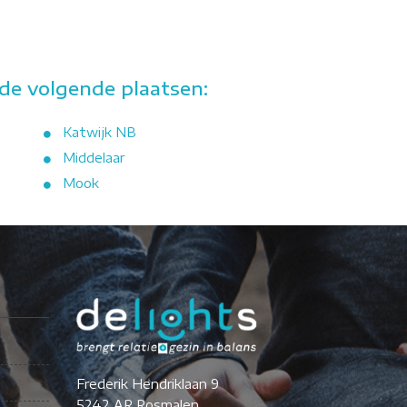
de volgende plaatsen:
Katwijk NB
Middelaar
Mook
Frederik Hendriklaan 9
5242 AR Rosmalen