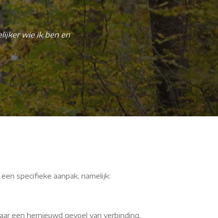
ijker wie ik ben en
z
 een specifieke aanpak, namelijk:
aar een hernieuwd gevoel van verbinding.