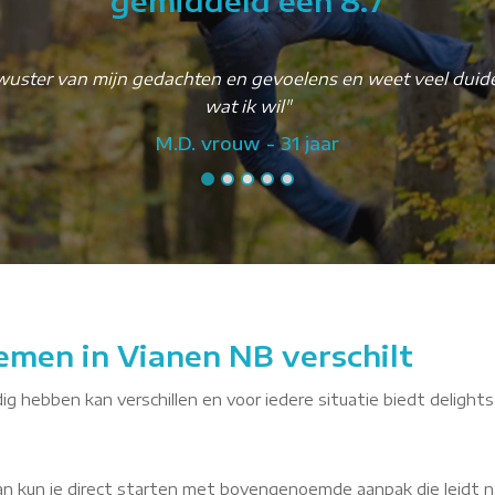
gemiddeld een 8.7
wuster van mijn gedachten en gevoelens en weet veel duidel
wat ik wil"
M.D. vrouw - 31 jaar
emen in Vianen NB verschilt
ig hebben kan verschillen en voor iedere situatie biedt delights
dan kun je direct starten met bovengenoemde aanpak die leidt n