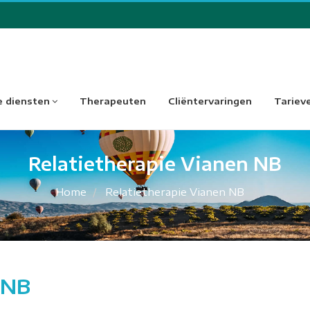
 diensten
Therapeuten
Cliëntervaringen
Tariev
Relatietherapie Vianen NB
Home
Relatietherapie Vianen NB
 NB