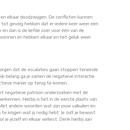
n en elkaar doodzwijgen. De conflicten kunnen
 tot gevolg hebben dat er iedere keer weer een
k en dan is de liefde over voor één van de
erwonnen en hebben elkaar en het geluk weer
r zorgen dat de escalaties gaan stoppen teneinde
jk belang ga je samen de negatieve interactie
uctieve manier op terug te komen.
 het negatieve patroon onderzoeken met de
erkennen. Hierbij is het in de eerste plaats van
. Met andere woorden wat zijn jouw valkuilen en
te krijgen wat jij nodig hebt. Je zult je bewust
je jezelf en elkaar verliest. Denk hierbij aan