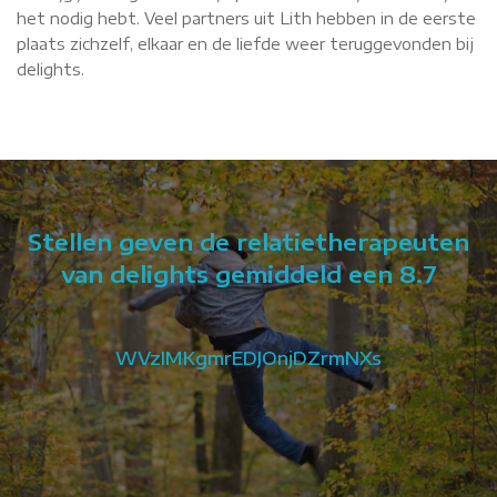
het nodig hebt. Veel partners uit Lith hebben in de eerste
plaats zichzelf, elkaar en de liefde weer teruggevonden bij
delights.
Stellen geven de relatietherapeuten
van delights gemiddeld een 8.7
ik
WVzIMKgmrEDJOnjDZrmNXs
.