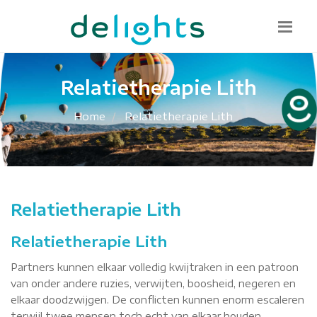
Bel mij terug
085 130 1482
info@delights.nu
Relatietherapie Lith
Home
Relatietherapie Lith
Relatietherapie Lith
Relatietherapie Lith
Partners kunnen elkaar volledig kwijtraken in een patroon
van onder andere ruzies, verwijten, boosheid, negeren en
elkaar doodzwijgen. De conflicten kunnen enorm escaleren
terwijl twee mensen toch echt van elkaar houden.