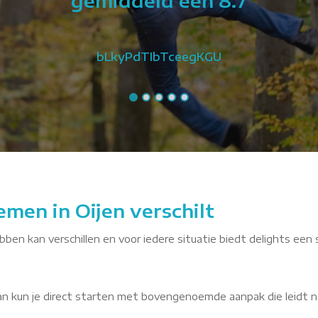
gemiddeld een 8.7
bLkyPdTIbTceegKGU
men in Oijen verschilt
ebben kan verschillen en voor iedere situatie biedt delights een 
dan kun je direct starten met bovengenoemde aanpak die leidt n