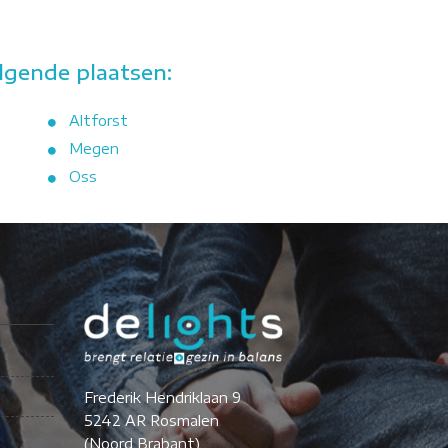
lgende plaatsen:
Altforst
Megen
Oss
Frederik Hendriklaan 9
5242 AR Rosmalen
(Noord Brabant)