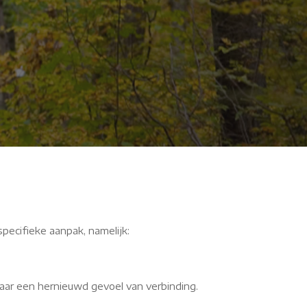
EgB
specifieke aanpak, namelijk:
aar een hernieuwd gevoel van verbinding.