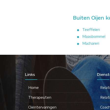
Buiten Oijen 
Teeffelen
Maasbommel
Macharen
Links
Dienst
Home
Relat
Therapeuten
Relat
Cliëntervaringen
Coach