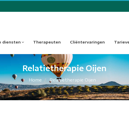
 diensten
Therapeuten
Cliëntervaringen
Tariev
Relatietherapie Oijen
Home
Relatietherapie Oijen