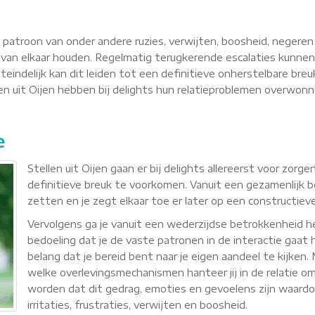
n patroon van onder andere ruzies, verwijten, boosheid, negere
van elkaar houden. Regelmatig terugkerende escalaties kunnen
teindelijk kan dit leiden tot een definitieve onherstelbare breu
llen uit Oijen hebben bij delights hun relatieproblemen overwo
e
Stellen uit Oijen gaan er bij delights allereerst voor zor
definitieve breuk te voorkomen. Vanuit een gezamenlijk b
zetten en je zegt elkaar toe er later op een constructie
Vervolgens ga je vanuit een wederzijdse betrokkenheid
bedoeling dat je de vaste patronen in de interactie gaat h
belang dat je bereid bent naar je eigen aandeel te kijken
welke overlevingsmechanismen hanteer jij in de relatie om 
worden dat dit gedrag, emoties en gevoelens zijn waardoor 
irritaties, frustraties, verwijten en boosheid.