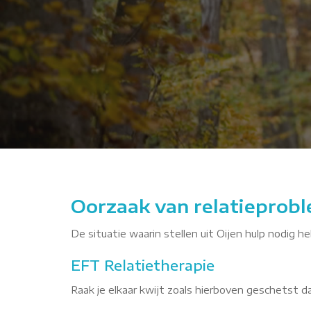
 met interpersoonlijke relaties"
Oorzaak van relatieproble
De situatie waarin stellen uit Oijen hulp nodig h
EFT Relatietherapie
Raak je elkaar kwijt zoals hierboven geschetst 