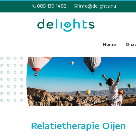
085 130 1482
info@delights.nu
Home
Onze
Relatietherapie Oijen