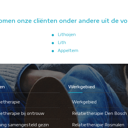
komen onze cliënten onder andere uit de vo
Lithoijen
Lith
Appeltern
en
Werkgebied
ietherapie
Werkgebied
ietherapie bij ontrouw
Relatietherapie Den Bosch
ing samengesteld gezin
Relatietherapie Rosmalen