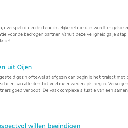
, overspel of een buitenechtelijke relatie dan wordt er gekoze
latie voor de bedrogen partner. Vanuit deze veiligheid ga je st
atie!
n uit Oijen
esteld gezin oftewel stiefgezin dan begin je het traject met 
hillen kan al leiden tot veel meer wederzijds begrip. Vervolgen
ners goed verloopt. De vaak complexe situatie van een samenge
respectvol willen beëindigen