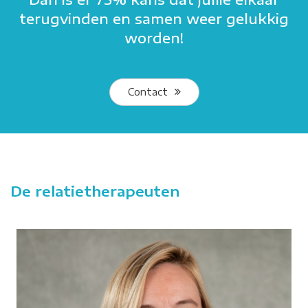
terugvinden en samen weer gelukkig
worden!
Contact
De relatietherapeuten