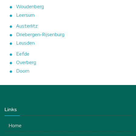
Woudenberg
Leersum
Austerlitz
Driebergen-Rijsenburg
Leusden
Eefde
Overberg
Doorn
Links
Home