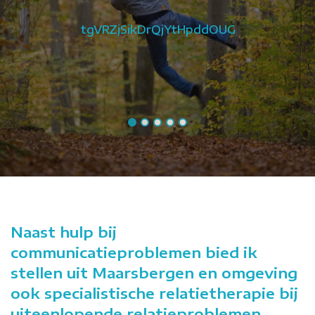
"
tgVRZjSikDrQjYtHpddOUG
o
Naast hulp bij
communicatieproblemen bied ik
stellen uit Maarsbergen en omgeving
ook specialistische relatietherapie bij
uiteenlopende relatieproblemen,