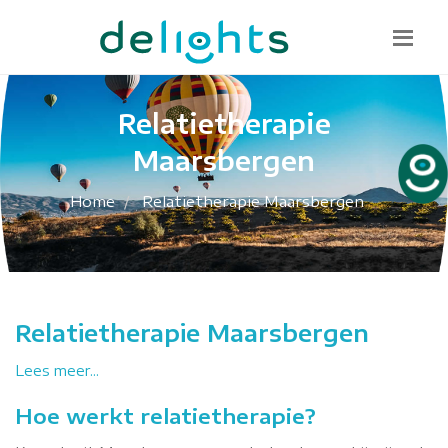
Bel mij terug
085 130 1482
info@delights.nu
Relatietherapie
Maarsbergen
Home
Relatietherapie Maarsbergen
Relatietherapie Maarsbergen
Lees meer...
Hoe werkt relatietherapie?