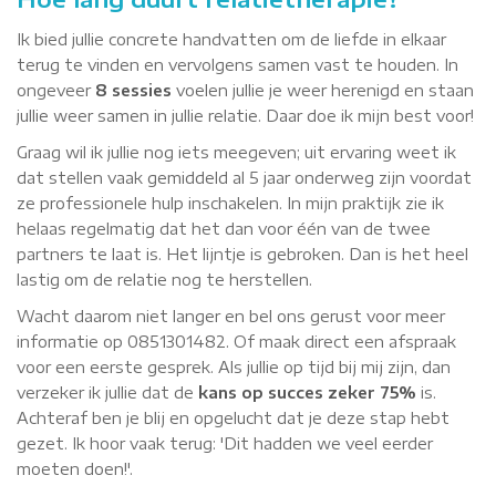
Ik bied jullie concrete handvatten om de liefde in elkaar
terug te vinden en vervolgens samen vast te houden. In
ongeveer
8 sessies
voelen jullie je weer herenigd en staan
jullie weer samen in jullie relatie. Daar doe ik mijn best voor!
Graag wil ik jullie nog iets meegeven; uit ervaring weet ik
dat stellen vaak gemiddeld al 5 jaar onderweg zijn voordat
ze professionele hulp inschakelen. In mijn praktijk zie ik
helaas regelmatig dat het dan voor één van de twee
partners te laat is. Het lijntje is gebroken. Dan is het heel
lastig om de relatie nog te herstellen.
Wacht daarom niet langer en bel ons gerust voor meer
informatie op 0851301482. Of maak direct een afspraak
voor een eerste gesprek. Als jullie op tijd bij mij zijn, dan
verzeker ik jullie dat de
kans op succes zeker 75%
is.
Achteraf ben je blij en opgelucht dat je deze stap hebt
gezet. Ik hoor vaak terug: 'Dit hadden we veel eerder
moeten doen!'.