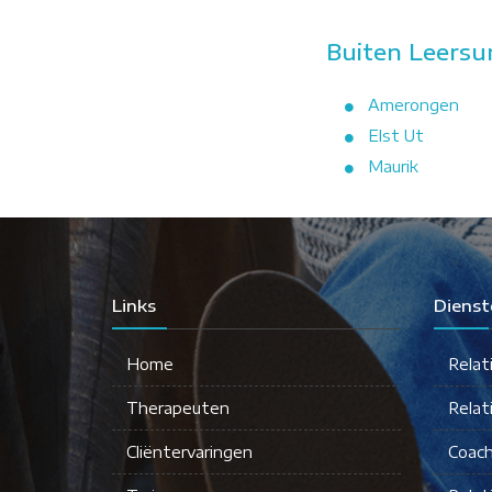
Buiten Leersu
Amerongen
Elst Ut
Maurik
Links
Dienst
Home
Relat
Therapeuten
Relat
Cliëntervaringen
Coach