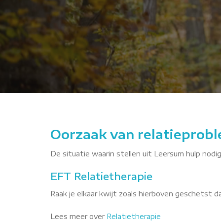
YZw
Oorzaak van relatieprobl
De situatie waarin stellen uit Leersum hulp nodig
EFT Relatietherapie
Raak je elkaar kwijt zoals hierboven geschetst 
Lees meer over
Relatietherapie