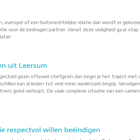
, overspel of een buitenechtelijke relatie dan wordt er gekoze
latie voor de bedrogen partner. Vanuit deze veiligheid ga je st
atie!
en uit Leersum
esteld gezin oftewel stiefgezin dan begin je het traject met 
hillen kan al leiden tot veel meer wederzijds begrip. Vervolgen
tners goed verloopt. De vaak complexe situatie van een sameng
ie respectvol willen beëindigen