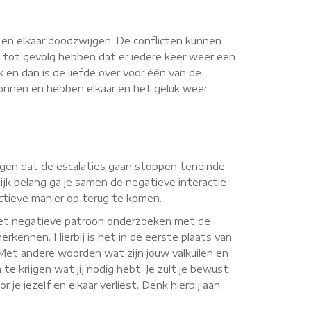
n en elkaar doodzwijgen. De conflicten kunnen
 tot gevolg hebben dat er iedere keer weer een
k en dan is de liefde over voor één van de
rwonnen en hebben elkaar en het geluk weer
zorgen dat de escalaties gaan stoppen teneinde
jk belang ga je samen de negatieve interactie
uctieve manier op terug te komen.
 het negatieve patroon onderzoeken met de
erkennen. Hierbij is het in de eerste plaats van
. Met andere woorden wat zijn jouw valkuilen en
te krijgen wat jij nodig hebt. Je zult je bewust
je jezelf en elkaar verliest. Denk hierbij aan