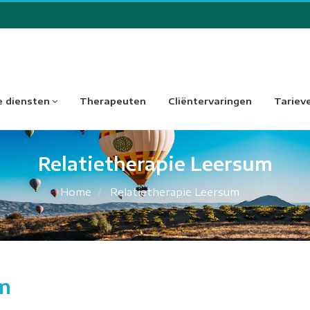
 diensten
Therapeuten
Cliëntervaringen
Tariev
Relatietherapie Leersum
Home
Relatietherapie Leersum
um