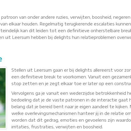
n patroon van onder andere ruzies, verwijten, boosheid, negere
van elkaar houden. Regelmatig terugkerende escalaties kunnen
teindelijk kan dit leiden tot een definitieve onherstelbare breu
llen uit Leersum hebben bij delights hun relatieproblemen ove
e
Stellen uit Leersum gaan er bij delights allereerst voor 
een definitieve breuk te voorkomen. Vanuit een gezamenli
stop zetten en je zegt elkaar toe er later op een constr
Vervolgens ga je vanuit een wederzijdse betrokkenheid
bedoeling dat je de vaste patronen in de interactie gaat h
belang dat je bereid bent naar je eigen aandeel te kijken
welke overlevingsmechanismen hanteer jij in de relatie om 
worden dat dit gedrag, emoties en gevoelens zijn waardoor 
irritaties, frustraties, verwijten en boosheid.