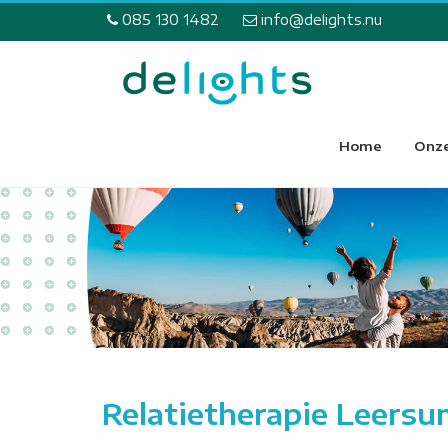
085 130 1482
info@delights.nu
Home
Onze
Relatietherapie Leers