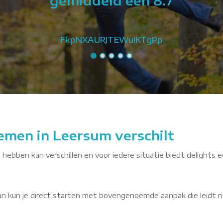
gemiddeld een 8.7
FkpNXAURJTEWuIKTgPp
emen in Leersum verschilt
 hebben kan verschillen en voor iedere situatie biedt delights e
dan kun je direct starten met bovengenoemde aanpak die leidt n