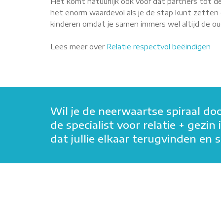
Het komt natuurlijk ook voor dat partners tot de
het enorm waardevol als je de stap kunt zetten o
kinderen omdat je samen immers wel altijd de oude
Lees meer over
Relatie respectvol beëindigen
Wil je de neerwaartse spiraal do
de specialist voor relatie + gez
dat jullie elkaar terugvinden e