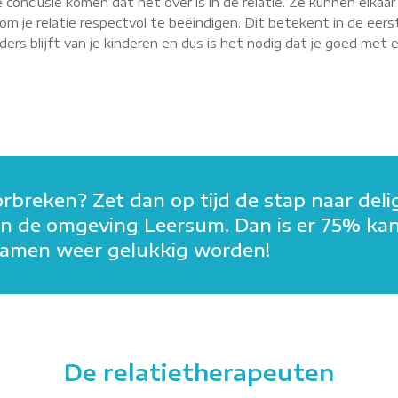
 conclusie komen dat het over is in de relatie. Ze kunnen elkaa
m je relatie respectvol te beëindigen. Dit betekent in de eerst
rs blijft van je kinderen en dus is het nodig dat je goed met elk
orbreken? Zet dan op tijd de stap naar deli
in in de omgeving Leersum. Dan is er 75% ka
n samen weer gelukkig worden!
De relatietherapeuten