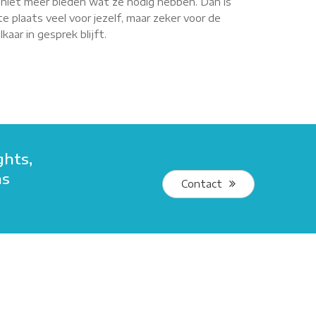
r niet meer bieden wat ze nodig hebben. Dan is
e plaats veel voor jezelf, maar zeker voor de
aar in gesprek blijft.
ghts,
ns
Contact