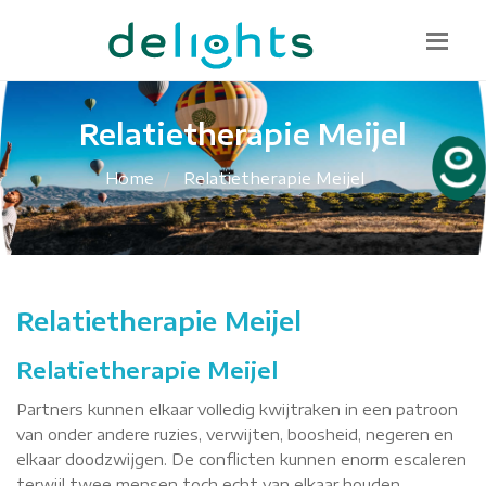
Bel mij terug
085 130 1482
info@delights.nu
Relatietherapie Meijel
Home
Relatietherapie Meijel
Relatietherapie Meijel
Relatietherapie Meijel
Partners kunnen elkaar volledig kwijtraken in een patroon
van onder andere ruzies, verwijten, boosheid, negeren en
elkaar doodzwijgen. De conflicten kunnen enorm escaleren
terwijl twee mensen toch echt van elkaar houden.