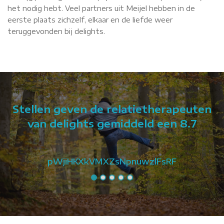
het nodig hebt. Veel partners uit Meijel hebben in de
eerste plaats zichzelf, elkaar en de liefde weer
teruggevonden bij delights.
Stellen geven de relatietherapeuten
van delights gemiddeld een 8.7
pWjiHKXkVMXZsNpnuwzlFsRF