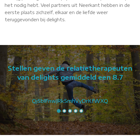
het nodig hebt. Veel partners uit Neerkant hebben in de
eerste plaats zichzelf, elkaar en de liefde weer
teruggevonden bij delights.
Stellen geven de relatietherapeuten
van delights gemiddeld een 8.7
QjSbIFnwJRkSmhVyDrKfWXQ