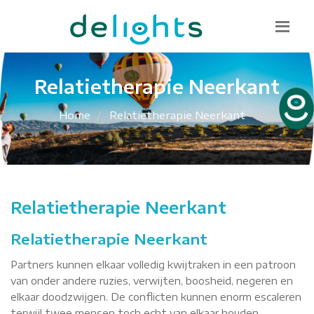
Bel mij terug
085 130 1482
info@delights.nu
Relatietherapie Neerkant
Home
Relatietherapie Neerkant
Relatietherapie Neerkant
Relatietherapie Neerkant
Partners kunnen elkaar volledig kwijtraken in een patroon
van onder andere ruzies, verwijten, boosheid, negeren en
elkaar doodzwijgen. De conflicten kunnen enorm escaleren
terwijl twee mensen toch echt van elkaar houden.