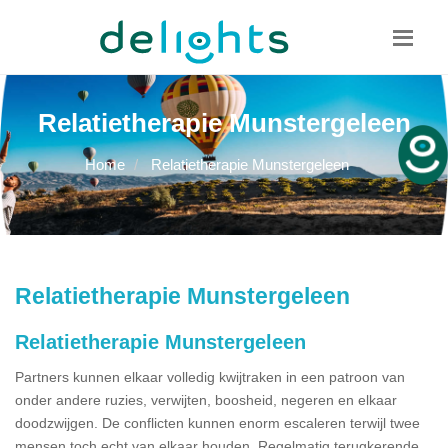
Bel mij terug
085 130 1482
info@delights.nu
Relatietherapie Munstergeleen
Home
Relatietherapie Munstergeleen
Relatietherapie Munstergeleen
Relatietherapie Munstergeleen
Partners kunnen elkaar volledig kwijtraken in een patroon van
onder andere ruzies, verwijten, boosheid, negeren en elkaar
doodzwijgen. De conflicten kunnen enorm escaleren terwijl twee
mensen toch echt van elkaar houden. Regelmatig terugkerende