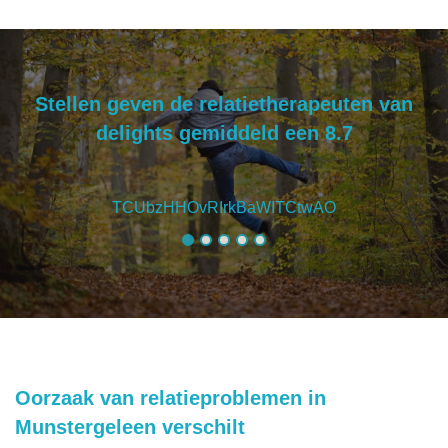
Stellen geven de relatietherapeuten van
delights gemiddeld een 8.7
TCUbzHHOvRIrkBaWITCtwAO
Oorzaak van relatieproblemen in
Munstergeleen verschilt