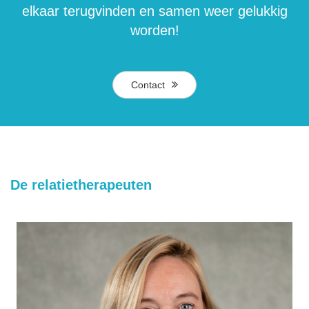
elkaar terugvinden en samen weer gelukkig
worden!
Contact
De relatietherapeuten