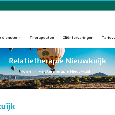
 diensten
Therapeuten
Cliëntervaringen
Tariev
Relatietherapie Nieuwkuijk
Home
Relatietherapie Nieuwkuijk
uijk