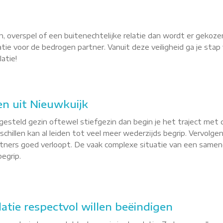
, overspel of een buitenechtelijke relatie dan wordt er gekoze
latie voor de bedrogen partner. Vanuit deze veiligheid ga je st
atie!
n uit Nieuwkuijk
esteld gezin oftewel stiefgezin dan begin je het traject met 
hillen kan al leiden tot veel meer wederzijds begrip. Vervolgen
ners goed verloopt. De vaak complexe situatie van een samenge
egrip.
latie respectvol willen beëindigen