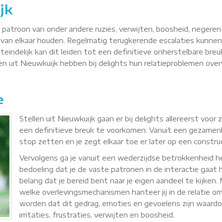
jk
n patroon van onder andere ruzies, verwijten, boosheid, negere
van elkaar houden. Regelmatig terugkerende escalaties kunnen
teindelijk kan dit leiden tot een definitieve onherstelbare breu
llen uit Nieuwkuijk hebben bij delights hun relatieproblemen o
e
Stellen uit Nieuwkuijk gaan er bij delights allereerst vo
een definitieve breuk te voorkomen. Vanuit een gezamenli
stop zetten en je zegt elkaar toe er later op een constr
Vervolgens ga je vanuit een wederzijdse betrokkenheid
bedoeling dat je de vaste patronen in de interactie gaat h
belang dat je bereid bent naar je eigen aandeel te kijken
welke overlevingsmechanismen hanteer jij in de relatie om 
worden dat dit gedrag, emoties en gevoelens zijn waardoor 
irritaties, frustraties, verwijten en boosheid.