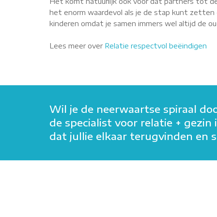
Het komt natuurlijk ook voor dat partners tot de
het enorm waardevol als je de stap kunt zetten o
kinderen omdat je samen immers wel altijd de oude
Lees meer over
Relatie respectvol beëindigen
Wil je de neerwaartse spiraal do
de specialist voor relatie + gezi
dat jullie elkaar terugvinden e