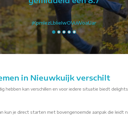
gemiddeld een 8.7
jKpmlezLbIieIwOVuWoaUar
emen in Nieuwkuijk verschilt
dig hebben kan verschillen en voor iedere situatie biedt delights
dan kun je direct starten met bovengenoemde aanpak die leidt n