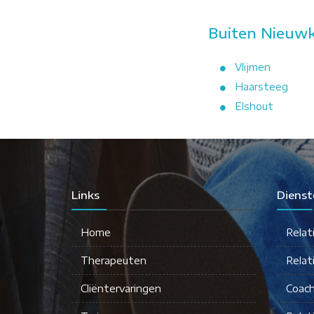
Buiten Nieuwk
Vlijmen
Haarsteeg
Elshout
Links
Dienst
Home
Relat
Therapeuten
Relat
Cliëntervaringen
Coach