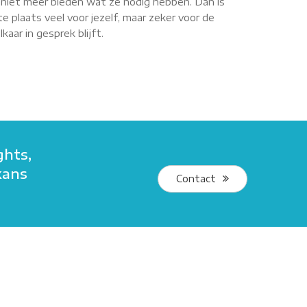
r niet meer bieden wat ze nodig hebben. Dan is
e plaats veel voor jezelf, maar zeker voor de
aar in gesprek blijft.
ghts,
kans
Contact