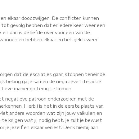
n en elkaar doodzwijgen. De conflicten kunnen
 tot gevolg hebben dat er iedere keer weer een
k en dan is de liefde over voor één van de
verwonnen en hebben elkaar en het geluk weer
or zorgen dat de escalaties gaan stoppen teneinde
jk belang ga je samen de negatieve interactie
uctieve manier op terug te komen.
 het negatieve patroon onderzoeken met de
erkennen. Hierbij is het in de eerste plaats van
. Met andere woorden wat zijn jouw valkuilen en
te krijgen wat jij nodig hebt. Je zult je bewust
je jezelf en elkaar verliest. Denk hierbij aan