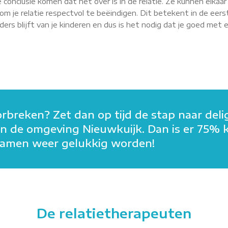
 conclusie komen dat het over is in de relatie. Ze kunnen elkaa
m je relatie respectvol te beëindigen. Dit betekent in de eerst
rs blijft van je kinderen en dus is het nodig dat je goed met elk
orbreken? Zet dan op tijd de stap naar deli
n in de omgeving Nieuwkuijk. Dan is er 75% 
n samen weer gelukkig worden!
De relatietherapeuten