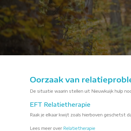
aIgd
Oorzaak van relatieprobl
De situatie waarin stellen uit Nieuwkuijk hulp no
EFT Relatietherapie
Raak je elkaar kwijt zoals hierboven geschetst 
Lees meer over
Relatietherapie