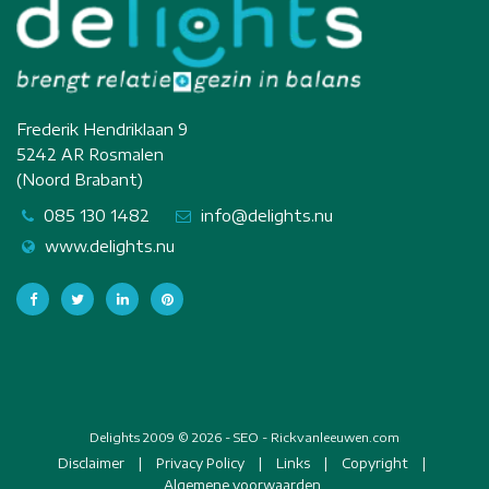
Frederik Hendriklaan 9
5242 AR Rosmalen
(Noord Brabant)
085 130 1482
info@delights.nu
www.delights.nu
Delights 2009 © 2026 -
SEO - Rickvanleeuwen.com
Disclaimer
|
Privacy Policy
|
Links
|
Copyright
|
Algemene voorwaarden