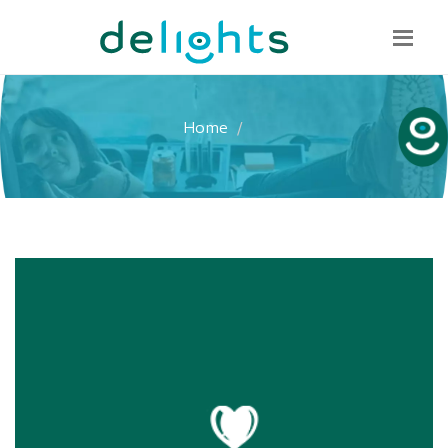
Bel mij terug
085 130 1482
info@delights.nu
Home