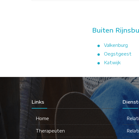
Buiten Rijnsb
Valkenburg
Oegstgeest
Katwijk
Links
Dienst
Home
Relat
Therapeuten
Relat