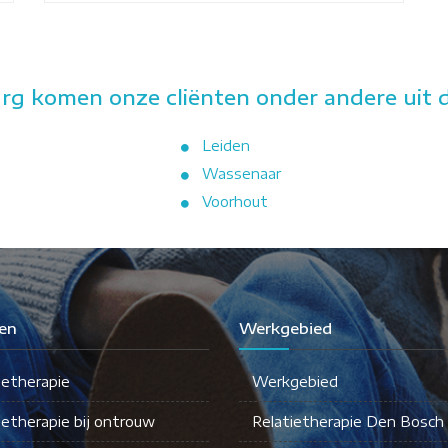
urg komen onze cliënten onder andere uit 
Leiden
Wassenaar
Voorhout
en
Werkgebied
ietherapie
Werkgebied
ietherapie bij ontrouw
Relatietherapie Den Bosch