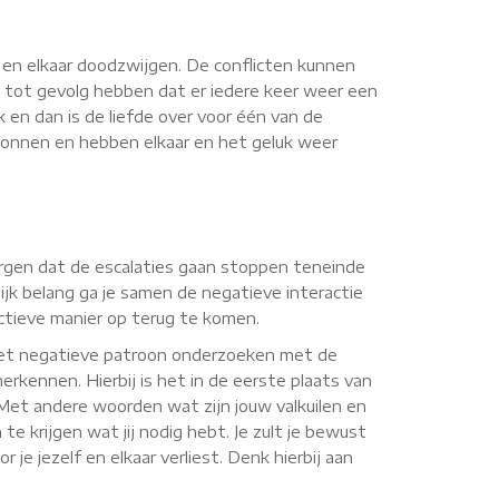
n en elkaar doodzwijgen. De conflicten kunnen
 tot gevolg hebben dat er iedere keer weer een
k en dan is de liefde over voor één van de
rwonnen en hebben elkaar en het geluk weer
 zorgen dat de escalaties gaan stoppen teneinde
jk belang ga je samen de negatieve interactie
uctieve manier op terug te komen.
 het negatieve patroon onderzoeken met de
erkennen. Hierbij is het in de eerste plaats van
. Met andere woorden wat zijn jouw valkuilen en
te krijgen wat jij nodig hebt. Je zult je bewust
je jezelf en elkaar verliest. Denk hierbij aan