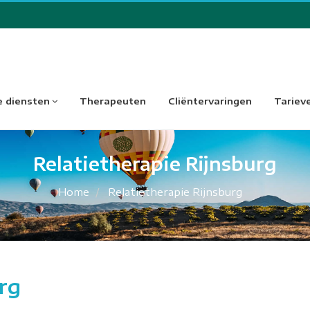
 diensten
Therapeuten
Cliëntervaringen
Tariev
Relatietherapie Rijnsburg
Home
Relatietherapie Rijnsburg
rg