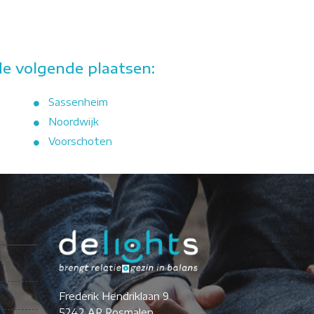
de volgende plaatsen:
Sassenheim
Noordwijk
Voorschoten
Frederik Hendriklaan 9
5242 AR Rosmalen