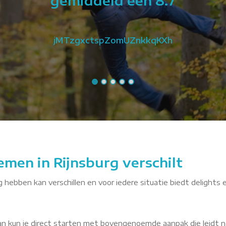
gemiddeld een 8.7
jMTzgxctspZomUZnkkqKXh
emen in Rijnsburg verschilt
ig hebben kan verschillen en voor iedere situatie biedt delights 
dan kun je direct starten met bovengenoemde aanpak die leidt n