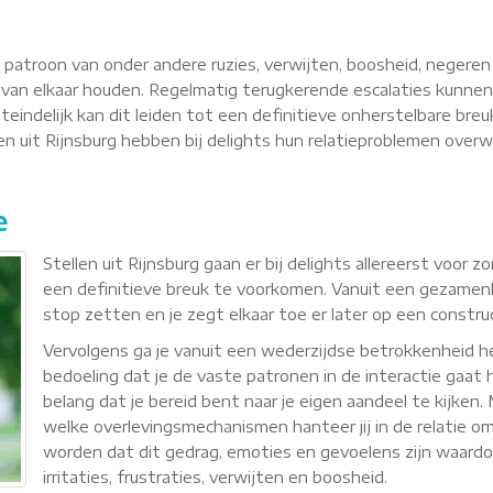
g
n patroon van onder andere ruzies, verwijten, boosheid, negere
van elkaar houden. Regelmatig terugkerende escalaties kunnen
teindelijk kan dit leiden tot een definitieve onherstelbare breu
llen uit Rijnsburg hebben bij delights hun relatieproblemen ove
e
Stellen uit Rijnsburg gaan er bij delights allereerst voor
een definitieve breuk te voorkomen. Vanuit een gezamenli
stop zetten en je zegt elkaar toe er later op een constr
Vervolgens ga je vanuit een wederzijdse betrokkenheid
bedoeling dat je de vaste patronen in de interactie gaat h
belang dat je bereid bent naar je eigen aandeel te kijken
welke overlevingsmechanismen hanteer jij in de relatie om 
worden dat dit gedrag, emoties en gevoelens zijn waardoor 
irritaties, frustraties, verwijten en boosheid.