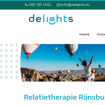
085 130 1482
info@delights.nu
Home
Onze
Relatietherapie Rijnsbu