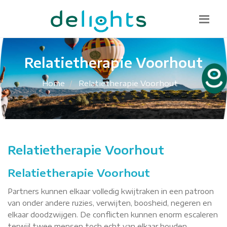
Bel mij terug
085 130 1482
info@delights.nu
Relatietherapie Voorhout
Home
Relatietherapie Voorhout
Relatietherapie Voorhout
Relatietherapie Voorhout
Partners kunnen elkaar volledig kwijtraken in een patroon
van onder andere ruzies, verwijten, boosheid, negeren en
elkaar doodzwijgen. De conflicten kunnen enorm escaleren
terwijl twee mensen toch echt van elkaar houden.