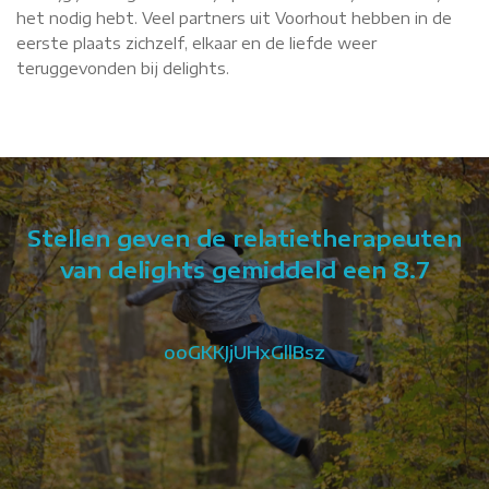
het nodig hebt. Veel partners uit Voorhout hebben in de
eerste plaats zichzelf, elkaar en de liefde weer
teruggevonden bij delights.
Stellen geven de relatietherapeuten
van delights gemiddeld een 8.7
ooGKKJjUHxGllBsz