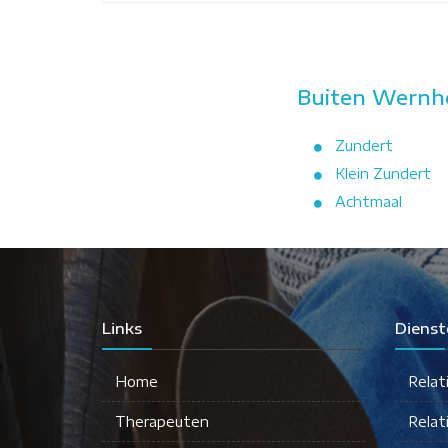
Buiten Wernho
Zundert
Klein Zundert
Achtmaal
Links
Dienst
Home
Relat
Therapeuten
Relat