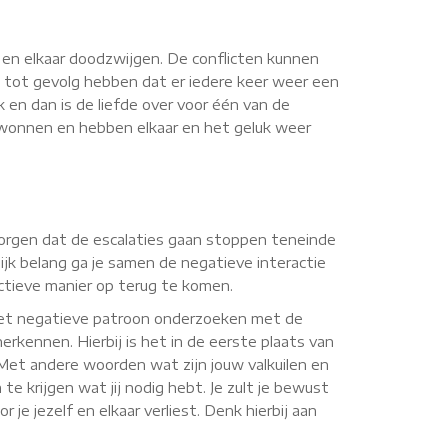
n en elkaar doodzwijgen. De conflicten kunnen
 tot gevolg hebben dat er iedere keer weer een
k en dan is de liefde over voor één van de
erwonnen en hebben elkaar en het geluk weer
 zorgen dat de escalaties gaan stoppen teneinde
jk belang ga je samen de negatieve interactie
uctieve manier op terug te komen.
 het negatieve patroon onderzoeken met de
erkennen. Hierbij is het in de eerste plaats van
. Met andere woorden wat zijn jouw valkuilen en
te krijgen wat jij nodig hebt. Je zult je bewust
je jezelf en elkaar verliest. Denk hierbij aan