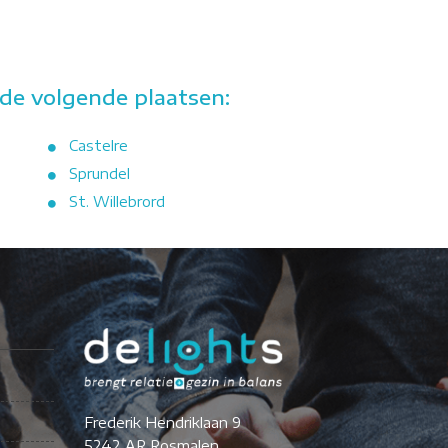
de volgende plaatsen:
Castelre
Sprundel
St. Willebrord
Frederik Hendriklaan 9
5242 AR Rosmalen