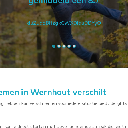
gemiddeld een 8.7
duZudbBHzgkCWXDIquDDYyO
emen in Wernhout verschilt
g hebben kan verschillen en voor iedere situatie biedt delights
dan kun je direct starten met bovengenoemde aanpak die leidt n