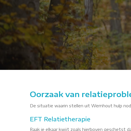
YHAA
Oorzaak van relatieprobl
De situatie waarin stellen uit Wernhout hulp nodi
EFT Relatietherapie
Raak je elkaar kwijt zoals hierboven geschetst 