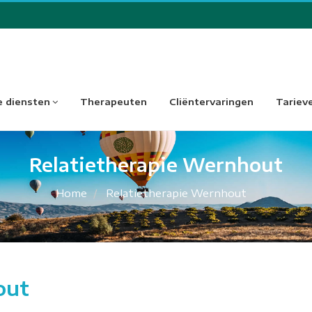
 diensten
Therapeuten
Cliëntervaringen
Tariev
Relatietherapie Wernhout
Home
Relatietherapie Wernhout
out