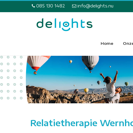
085 130 1482
info@delights.nu
Home
Onze
Relatietherapie Wernh