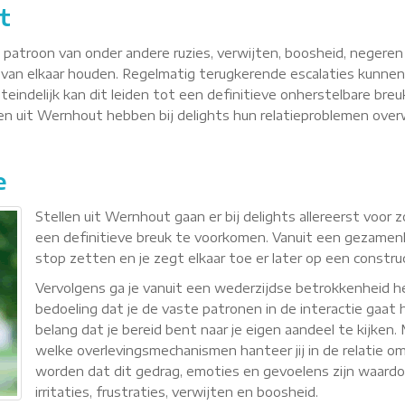
t
n patroon van onder andere ruzies, verwijten, boosheid, negere
van elkaar houden. Regelmatig terugkerende escalaties kunnen
teindelijk kan dit leiden tot een definitieve onherstelbare breu
llen uit Wernhout hebben bij delights hun relatieproblemen ov
e
Stellen uit Wernhout gaan er bij delights allereerst voor
een definitieve breuk te voorkomen. Vanuit een gezamenli
stop zetten en je zegt elkaar toe er later op een constr
Vervolgens ga je vanuit een wederzijdse betrokkenheid
bedoeling dat je de vaste patronen in de interactie gaat h
belang dat je bereid bent naar je eigen aandeel te kijken
welke overlevingsmechanismen hanteer jij in de relatie om 
worden dat dit gedrag, emoties en gevoelens zijn waardoor 
irritaties, frustraties, verwijten en boosheid.