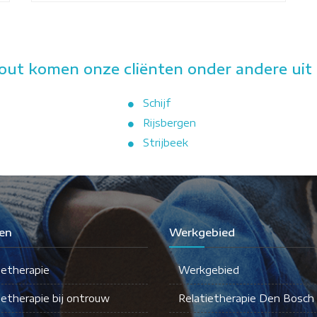
ut komen onze cliënten onder andere uit 
Schijf
Rijsbergen
Strijbeek
en
Werkgebied
ietherapie
Werkgebied
ietherapie bij ontrouw
Relatietherapie Den Bosch