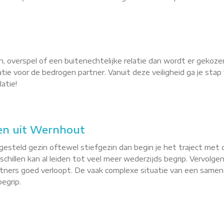
, overspel of een buitenechtelijke relatie dan wordt er gekoze
latie voor de bedrogen partner. Vanuit deze veiligheid ga je st
atie!
en uit Wernhout
esteld gezin oftewel stiefgezin dan begin je het traject met 
hillen kan al leiden tot veel meer wederzijds begrip. Vervolgen
tners goed verloopt. De vaak complexe situatie van een sameng
egrip.