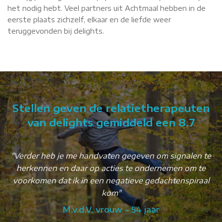
het nodig hebt. Veel partners uit Achtmaal hebben in de
eerste plaats zichzelf, elkaar en de liefde weer
teruggevonden bij delights.
Stellen geven de relatietherapeuten
van delights gemiddeld een 8.7
"Verder heb je me handvaten gegeven om signalen te
ct
herkennen en daar op acties te ondernemen om te
Ik
voorkomen dat ik in een negatieve gedachtenspiraal
e"
kom"
M.v.d.V. vrouw - 54 jaar