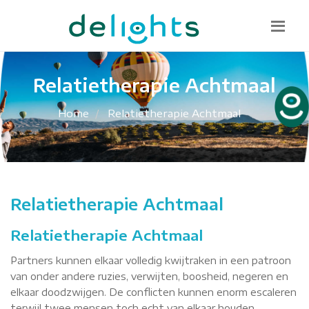
Bel mij terug
085 130 1482
info@delights.nu
Relatietherapie Achtmaal
Home
Relatietherapie Achtmaal
Relatietherapie Achtmaal
Relatietherapie Achtmaal
Partners kunnen elkaar volledig kwijtraken in een patroon
van onder andere ruzies, verwijten, boosheid, negeren en
elkaar doodzwijgen. De conflicten kunnen enorm escaleren
terwijl twee mensen toch echt van elkaar houden.