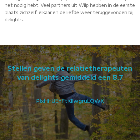
het nodig hebt. Veel partners uit Wilp hebben in de eerste
plaats zichzelf, elkaar en de liefde weer teruggevonden bij
delights.
Stellen geven de relatietherapeuten
van delights gemiddeld een 8.7
PJxHHUEhFtKIlwgruLQWK