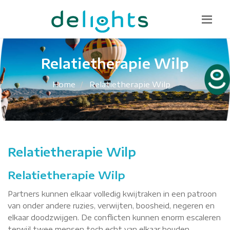
Bel mij terug
085 130 1482
info@delights.nu
Relatietherapie Wilp
Home
Relatietherapie Wilp
Relatietherapie Wilp
Relatietherapie Wilp
Partners kunnen elkaar volledig kwijtraken in een patroon
van onder andere ruzies, verwijten, boosheid, negeren en
elkaar doodzwijgen. De conflicten kunnen enorm escaleren
terwijl twee mensen toch echt van elkaar houden.