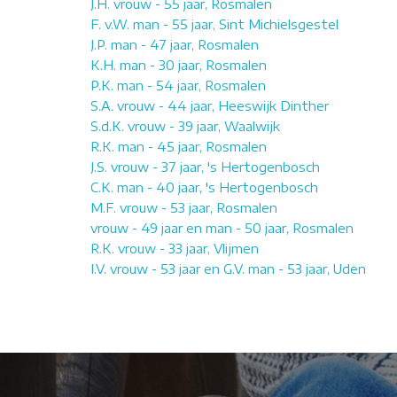
J.H. vrouw - 55 jaar, Rosmalen
F. v.W. man - 55 jaar, Sint Michielsgestel
J.P. man - 47 jaar, Rosmalen
K.H. man - 30 jaar, Rosmalen
P.K. man - 54 jaar, Rosmalen
S.A. vrouw - 44 jaar, Heeswijk Dinther
S.d.K. vrouw - 39 jaar, Waalwijk
R.K. man - 45 jaar, Rosmalen
J.S. vrouw - 37 jaar, 's Hertogenbosch
C.K. man - 40 jaar, 's Hertogenbosch
M.F. vrouw - 53 jaar, Rosmalen
vrouw - 49 jaar en man - 50 jaar, Rosmalen
R.K. vrouw - 33 jaar, Vlijmen
I.V. vrouw - 53 jaar en G.V. man - 53 jaar, Uden