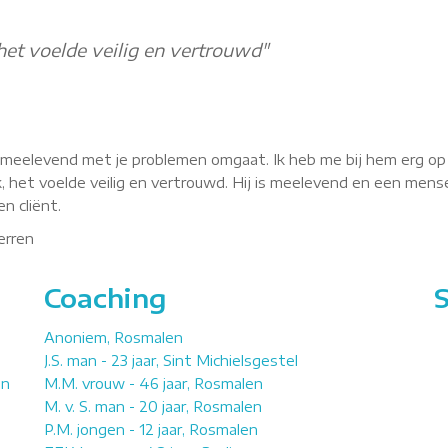
het voelde veilig en vertrouwd"
n meelevend met je problemen omgaat. Ik heb me bij hem erg op
 het voelde veilig en vertrouwd. Hij is meelevend en een mense
n cliënt.
erren
Coaching
Anoniem, Rosmalen
J.S. man - 23 jaar, Sint Michielsgestel
en
M.M. vrouw - 46 jaar, Rosmalen
M. v. S. man - 20 jaar, Rosmalen
P.M. jongen - 12 jaar, Rosmalen