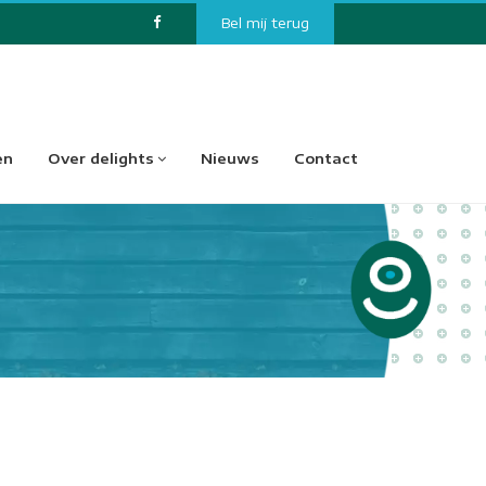
Bel mij terug
en
Over delights
Nieuws
Contact