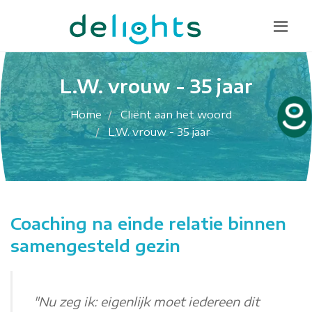
Bel mij terug
085 130 1482
info@delights.nu
L.W. vrouw - 35 jaar
Home
Cliënt aan het woord
L.W. vrouw - 35 jaar
Coaching na einde relatie binnen
samengesteld gezin
"Nu zeg ik: eigenlijk moet iedereen dit