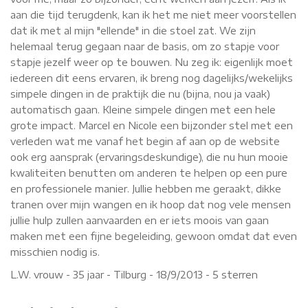
aan die tijd terugdenk, kan ik het me niet meer voorstellen
dat ik met al mijn "ellende" in die stoel zat. We zijn
helemaal terug gegaan naar de basis, om zo stapje voor
stapje jezelf weer op te bouwen. Nu zeg ik: eigenlijk moet
iedereen dit eens ervaren, ik breng nog dagelijks/wekelijks
simpele dingen in de praktijk die nu (bijna, nou ja vaak)
automatisch gaan. Kleine simpele dingen met een hele
grote impact. Marcel en Nicole een bijzonder stel met een
verleden wat me vanaf het begin af aan op de website
ook erg aansprak (ervaringsdeskundige), die nu hun mooie
kwaliteiten benutten om anderen te helpen op een pure
en professionele manier. Jullie hebben me geraakt, dikke
tranen over mijn wangen en ik hoop dat nog vele mensen
jullie hulp zullen aanvaarden en er iets moois van gaan
maken met een fijne begeleiding, gewoon omdat dat even
misschien nodig is.
L.W. vrouw - 35 jaar - Tilburg -
18/9/2013
-
5
sterren