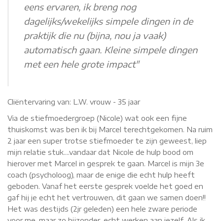
eens ervaren, ik breng nog
dagelijks/wekelijks simpele dingen in de
praktijk die nu (bijna, nou ja vaak)
automatisch gaan. Kleine simpele dingen
met een hele grote impact"
Cliëntervaring van:
L.W. vrouw - 35 jaar
Via de stiefmoedergroep (Nicole) wat ook een fijne
thuiskomst was ben ik bij Marcel terechtgekomen. Na ruim
2 jaar een super trotse stiefmoeder te zijn geweest, liep
mijn relatie stuk....vandaar dat Nicole de hulp bood om
hierover met Marcel in gesprek te gaan. Marcel is mijn 3e
coach (psycholoog), maar de enige die echt hulp heeft
geboden. Vanaf het eerste gesprek voelde het goed en
gaf hij je echt het vertrouwen, dit gaan we samen doen!!
Het was destijds (2jr geleden) een hele zware periode
voor me, maar zo bijzonder, echt werken aan jezelf. Als ik