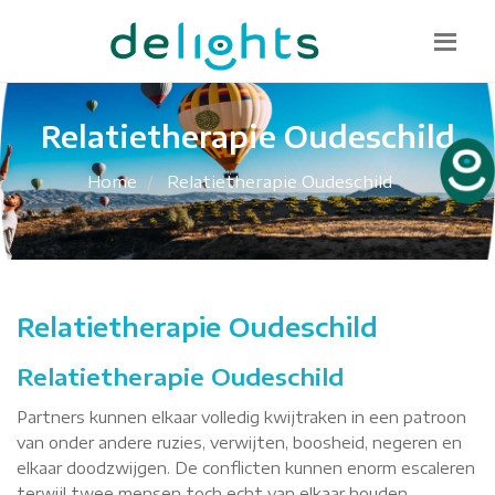
Bel mij terug
085 130 1482
info@delights.nu
Relatietherapie Oudeschild
Home
Relatietherapie Oudeschild
Relatietherapie Oudeschild
Relatietherapie Oudeschild
Partners kunnen elkaar volledig kwijtraken in een patroon
van onder andere ruzies, verwijten, boosheid, negeren en
elkaar doodzwijgen. De conflicten kunnen enorm escaleren
terwijl twee mensen toch echt van elkaar houden.