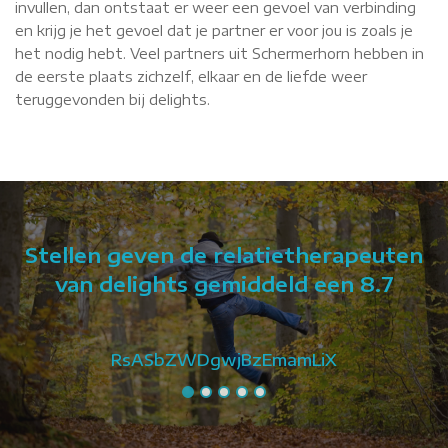
invullen, dan ontstaat er weer een gevoel van verbinding
en krijg je het gevoel dat je partner er voor jou is zoals je
het nodig hebt. Veel partners uit Schermerhorn hebben in
de eerste plaats zichzelf, elkaar en de liefde weer
teruggevonden bij delights.
Stellen geven de relatietherapeuten
van delights gemiddeld een 8.7
RsASbZWDgwjBzEmamLiX