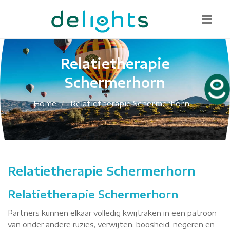
Bel mij terug
085 130 1482
info@delights.nu
Relatietherapie
Schermerhorn
Home
Relatietherapie Schermerhorn
Relatietherapie Schermerhorn
Relatietherapie Schermerhorn
Partners kunnen elkaar volledig kwijtraken in een patroon
van onder andere ruzies, verwijten, boosheid, negeren en