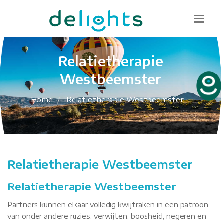
Bel mij terug
085 130 1482
info@delights.nu
Relatietherapie
Westbeemster
Home
Relatietherapie Westbeemster
Relatietherapie Westbeemster
Relatietherapie Westbeemster
Partners kunnen elkaar volledig kwijtraken in een patroon
van onder andere ruzies, verwijten, boosheid, negeren en