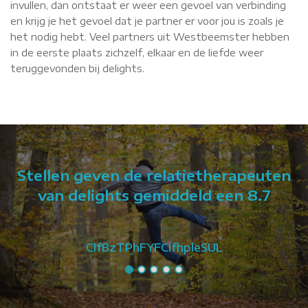
invullen, dan ontstaat er weer een gevoel van verbinding
en krijg je het gevoel dat je partner er voor jou is zoals je
het nodig hebt. Veel partners uit Westbeemster hebben
in de eerste plaats zichzelf, elkaar en de liefde weer
teruggevonden bij delights.
Stellen geven de relatietherapeuten
van delights gemiddeld een 8.7
CIfBzTPhFYFCIfhpleSUL