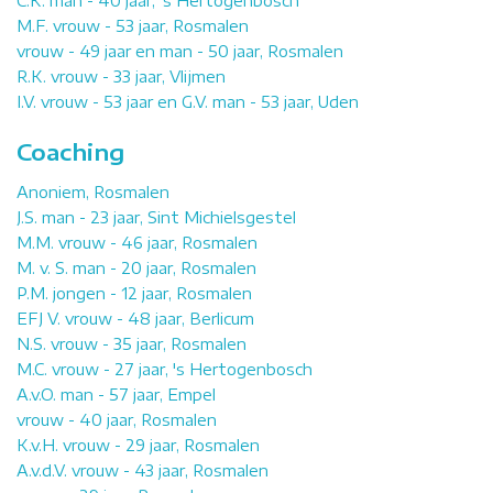
C.K. man - 40 jaar, 's Hertogenbosch
M.F. vrouw - 53 jaar, Rosmalen
vrouw - 49 jaar en man - 50 jaar, Rosmalen
R.K. vrouw - 33 jaar, Vlijmen
I.V. vrouw - 53 jaar en G.V. man - 53 jaar, Uden
Coaching
Anoniem, Rosmalen
J.S. man - 23 jaar, Sint Michielsgestel
M.M. vrouw - 46 jaar, Rosmalen
M. v. S. man - 20 jaar, Rosmalen
P.M. jongen - 12 jaar, Rosmalen
EFJ V. vrouw - 48 jaar, Berlicum
N.S. vrouw - 35 jaar, Rosmalen
M.C. vrouw - 27 jaar, 's Hertogenbosch
A.v.O. man - 57 jaar, Empel
vrouw - 40 jaar, Rosmalen
K.v.H. vrouw - 29 jaar, Rosmalen
A.v.d.V. vrouw - 43 jaar, Rosmalen