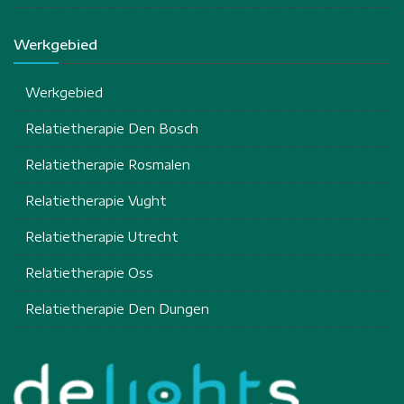
Werkgebied
Werkgebied
Relatietherapie Den Bosch
Relatietherapie Rosmalen
Relatietherapie Vught
Relatietherapie Utrecht
Relatietherapie Oss
Relatietherapie Den Dungen