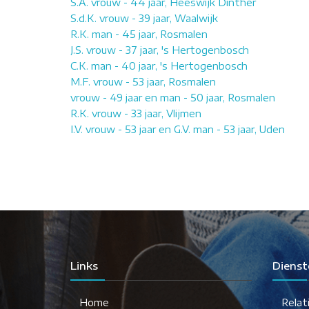
S.A. vrouw - 44 jaar, Heeswijk Dinther
S.d.K. vrouw - 39 jaar, Waalwijk
R.K. man - 45 jaar, Rosmalen
J.S. vrouw - 37 jaar, 's Hertogenbosch
C.K. man - 40 jaar, 's Hertogenbosch
M.F. vrouw - 53 jaar, Rosmalen
vrouw - 49 jaar en man - 50 jaar, Rosmalen
R.K. vrouw - 33 jaar, Vlijmen
I.V. vrouw - 53 jaar en G.V. man - 53 jaar, Uden
Links
Dienst
Home
Relat