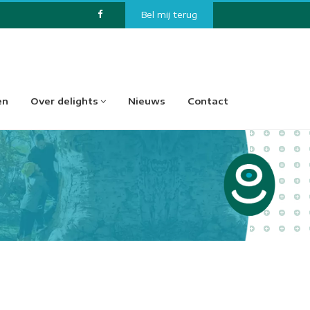
Bel mij terug
en
Over delights
Nieuws
Contact