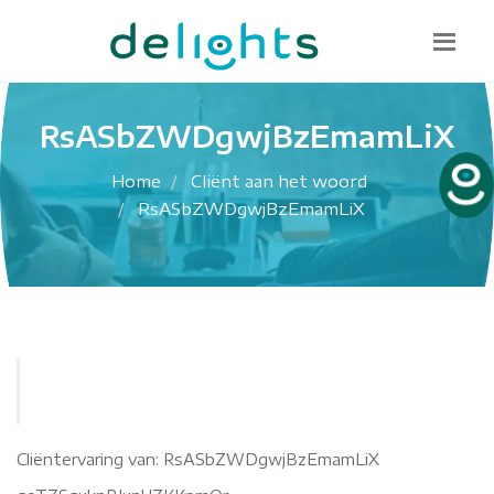
Bel mij terug
085 130 1482
info@delights.nu
RsASbZWDgwjBzEmamLiX
Home
Cliënt aan het woord
RsASbZWDgwjBzEmamLiX
Cliëntervaring van:
RsASbZWDgwjBzEmamLiX