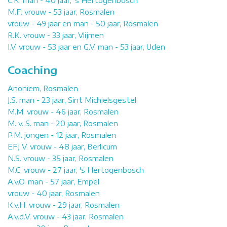
C.K. man - 40 jaar, 's Hertogenbosch
M.F. vrouw - 53 jaar, Rosmalen
vrouw - 49 jaar en man - 50 jaar, Rosmalen
R.K. vrouw - 33 jaar, Vlijmen
I.V. vrouw - 53 jaar en G.V. man - 53 jaar, Uden
Coaching
Anoniem, Rosmalen
J.S. man - 23 jaar, Sint Michielsgestel
M.M. vrouw - 46 jaar, Rosmalen
M. v. S. man - 20 jaar, Rosmalen
P.M. jongen - 12 jaar, Rosmalen
EFJ V. vrouw - 48 jaar, Berlicum
N.S. vrouw - 35 jaar, Rosmalen
M.C. vrouw - 27 jaar, 's Hertogenbosch
A.v.O. man - 57 jaar, Empel
vrouw - 40 jaar, Rosmalen
K.v.H. vrouw - 29 jaar, Rosmalen
A.v.d.V. vrouw - 43 jaar, Rosmalen