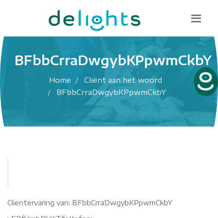
Bel mij terug
085 130 1482
info@delights.nu
BFbbCrraDwgybKPpwmCkbY
Home
Cliënt aan het woord
BFbbCrraDwgybKPpwmCkbY
Cliëntervaring van:
BFbbCrraDwgybKPpwmCkbY