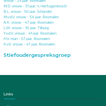
vrouw - 29 jaar, Rosmalen
M.D. vrouw - 31 jaar, 's Hertogenbosch
B.L. vrouw - 50 jaar, Schijndel
M.v.d.V. vrouw - 54 jaar, Rosmalen
A.K. vrouw - 47 jaar, Rosmalen
L.W. vrouw - 35 jaar, Tilburg
Y.v.d.V. vrouw - 41 jaar, Rosmalen
H.V. man - 57 jaar, Rosmalen
K.v.V. vrouw - 47 jaar, Rosmalen
Stiefoudergespreksgroep
Links