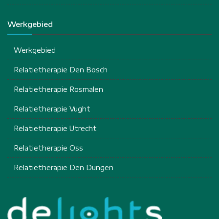
Werkgebied
Werkgebied
Relatietherapie Den Bosch
Relatietherapie Rosmalen
Relatietherapie Vught
Relatietherapie Utrecht
Relatietherapie Oss
Relatietherapie Den Dungen