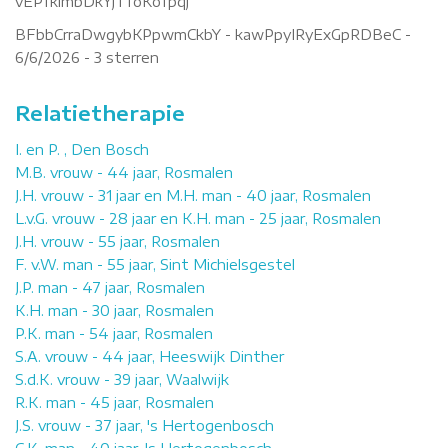
vEPfklmbDkYjTfoKofpqj
BFbbCrraDwgybKPpwmCkbY - kawPpyIRyExGpRDBeC -
6/6/2026
-
3
sterren
Relatietherapie
I. en P. , Den Bosch
M.B. vrouw - 44 jaar, Rosmalen
J.H. vrouw - 31 jaar en M.H. man - 40 jaar, Rosmalen
L.v.G. vrouw - 28 jaar en K.H. man - 25 jaar, Rosmalen
J.H. vrouw - 55 jaar, Rosmalen
F. v.W. man - 55 jaar, Sint Michielsgestel
J.P. man - 47 jaar, Rosmalen
K.H. man - 30 jaar, Rosmalen
P.K. man - 54 jaar, Rosmalen
S.A. vrouw - 44 jaar, Heeswijk Dinther
S.d.K. vrouw - 39 jaar, Waalwijk
R.K. man - 45 jaar, Rosmalen
J.S. vrouw - 37 jaar, 's Hertogenbosch