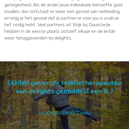
genegenheid. Als de ander jouw individuele behoefte gaat
invullen, dan ontstaat er weer een gevoel van verbinding
en krijg je het gevoel dat je partner er voor jou is zoals je
het nodig hebt. Veel partners uit Wijk bij Duurstede
hebben in de eerste plaats zichzelf, elkaar en de liefde
weer teruggevonden bij delights.
Stellen geven de relatietherapeuten
van delights gemiddeld een 8.7
luQQWUSBiHfjCDoxU