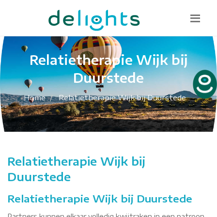
Bel mij terug
085 130 1482
info@delights.nu
Relatietherapie Wijk bij
Duurstede
Home
Relatietherapie Wijk bij Duurstede
Relatietherapie Wijk bij
Duurstede
Relatietherapie Wijk bij Duurstede
Partners kunnen elkaar volledig kwijtraken in een patroon