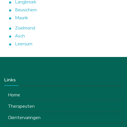
Langbroek
Beusichem
Maurik
Zoelmond
Asch
Leersum
Links
Home
Therapeuten
Cliëntervaringen